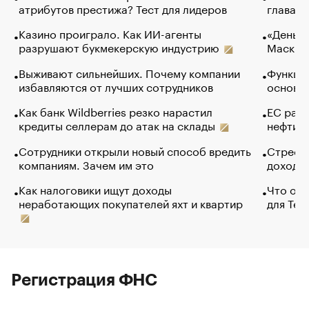
атрибутов престижа? Тест для лидеров
глава к
Казино проиграло. Как ИИ-агенты
«Деньги
разрушают букмекерскую индустрию
Маск в 
Выживают сильнейших. Почему компании
Функции
избавляются от лучших сотрудников
основ э
Как банк Wildberries резко нарастил
ЕС раз
кредиты селлерам до атак на склады
нефти —
Сотрудники открыли новый способ вредить
Стресс 
компаниям. Зачем им это
доходов
Как налоговики ищут доходы
Что обв
неработающих покупателей яхт и квартир
для Tel
Регистрация ФНС