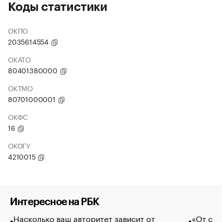
Коды статистики
ОКПО
2035614554
ОКАТО
80401380000
ОКТМО
80701000001
ОКФС
16
ОКОГУ
4210015
Интересное на РБК
Насколько ваш авторитет зависит от
«От спо