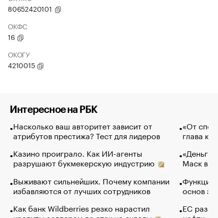
80652420101
ОКФС
16
ОКОГУ
4210015
Интересное на РБК
Насколько ваш авторитет зависит от
«От спор
атрибутов престижа? Тест для лидеров
глава ко
Казино проиграло. Как ИИ-агенты
«Деньги б
разрушают букмекерскую индустрию
Маск в и
Выживают сильнейших. Почему компании
Функции 
избавляются от лучших сотрудников
основ эф
Как банк Wildberries резко нарастил
ЕС разре
кредиты селлерам до атак на склады
нефти — 