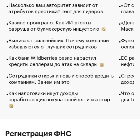
Насколько ваш авторитет зависит от
«От спо
атрибутов престижа? Тест для лидеров
глава к
Казино проиграло. Как ИИ-агенты
«Деньги
разрушают букмекерскую индустрию
Маск в 
Выживают сильнейших. Почему компании
Функции
избавляются от лучших сотрудников
основ э
Как банк Wildberries резко нарастил
ЕС раз
кредиты селлерам до атак на склады
нефти —
Сотрудники открыли новый способ вредить
Стресс 
компаниям. Зачем им это
доходов
Как налоговики ищут доходы
Что обв
неработающих покупателей яхт и квартир
для Tel
Регистрация ФНС