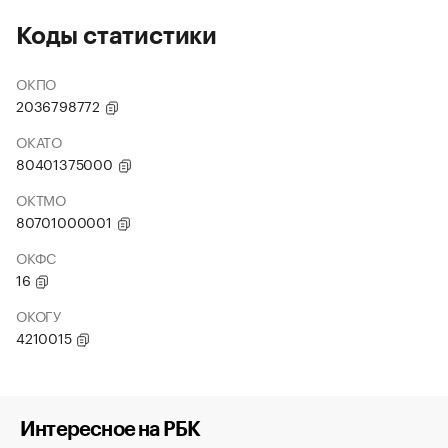
Коды статистики
ОКПО
2036798772
ОКАТО
80401375000
ОКТМО
80701000001
ОКФС
16
ОКОГУ
4210015
Интересное на РБК