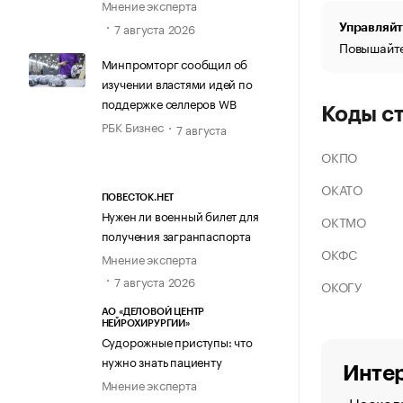
Мнение эксперта
7 августа 2026
Управляйт
Повышайте
Минпромторг сообщил об
изучении властями идей по
поддержке селлеров WB
Коды с
РБК Бизнес
7 августа
ОКПО
ОКАТО
ПОВЕСТОК.НЕТ
Нужен ли военный билет для
ОКТМО
получения загранпаспорта
ОКФС
Мнение эксперта
7 августа 2026
ОКОГУ
АО «ДЕЛОВОЙ ЦЕНТР
НЕЙРОХИРУРГИИ»
Судорожные приступы: что
нужно знать пациенту
Интер
Мнение эксперта
Насколь