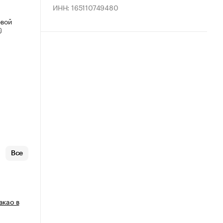
ИНН: 165110749480
овой
Все
акао в