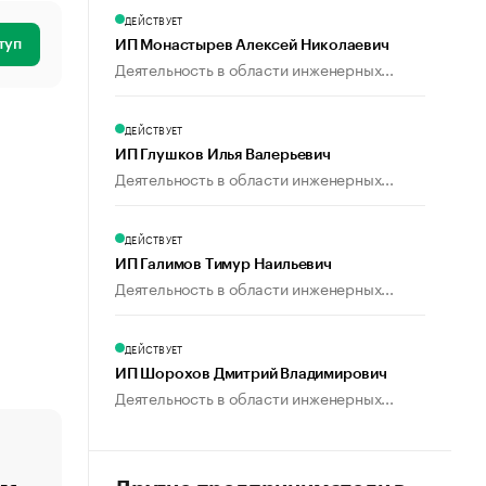
ДЕЙСТВУЕТ
туп
ИП Монастырев Алексей Николаевич
Деятельность в области инженерных...
ДЕЙСТВУЕТ
ИП Глушков Илья Валерьевич
Деятельность в области инженерных...
ДЕЙСТВУЕТ
ИП Галимов Тимур Наильевич
Деятельность в области инженерных...
ДЕЙСТВУЕТ
ИП Шорохов Дмитрий Владимирович
Деятельность в области инженерных...
ля
«От спорта тело стареет иначе». Как живет глава ко