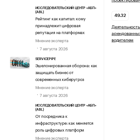
ИССЛЕДОВАТЕЛЬСКИЙ ЦЕНТР «АБП»
(ABL)
49.32
Рейтинг как капитал: кому
принадлежит цифровая
Деятельность
репутация на платформах
арендованных
водителем
Мнение эксперта
7 августа 2026
SERVICEPIPE
Эшелонированная оборона: как
защищать бизнес от
современных киберугроз
Мнение эксперта
7 августа 2026
ИССЛЕДОВАТЕЛЬСКИЙ ЦЕНТР «АБП»
(ABL)
От посредника к
инфраструктуре: как меняется
роль цифровых платформ
Мнение эксперта