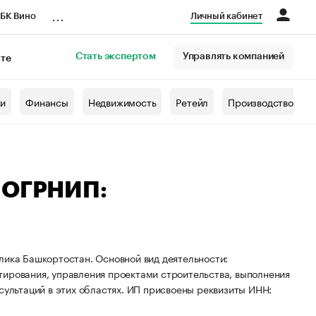
...
БК Вино
Личный кабинет
Стать экспертом
Управлять компанией
кте
азета
жи
Финансы
Недвижимость
Ретейл
Производство
— ОГРНИП:
лика Башкортостан. Основной вид деятельности:
тирования, управления проектами строительства, выполнения
сультаций в этих областях. ИП присвоены реквизиты ИНН: