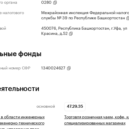
го органа
0280
 налогового
Межрайонная инспекция Федеральной налог
службы № 39 по Республике Башкортостан
вой
450076, Республика Башкортостан, г.Уфа, ул
Красина, д.52
ьные фонды
нный номер СФР
1340024627
еятельности
47.29.35
ОСНОВНОЙ
 в области инженерных
Торговля розничная чаем, кофе, к
нженерно-технического
специализированных магазинах
ия, управления прое…