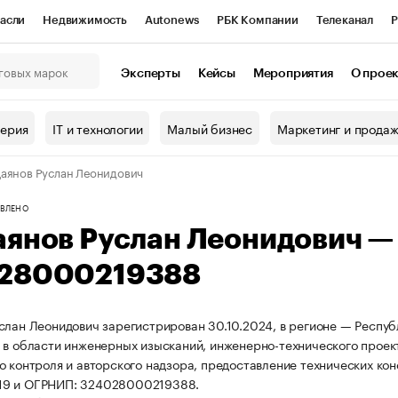
асли
Недвижимость
Autonews
РБК Компании
Телеканал
Р
К Курсы
РБК Life
Тренды
Визионеры
Национальные проекты
Эксперты
Кейсы
Мероприятия
О прое
онный клуб
Исследования
Кредитные рейтинги
Франшизы
Г
терия
IT и технологии
Малый бизнес
Маркетинг и прода
Проверка контрагентов
Политика
Экономика
Бизнес
аянов Руслан Леонидович
ы
ВЛЕНО
аянов Руслан Леонидович 
28000219388
слан Леонидович зарегистрирован 30.10.2024, в регионе — Респуб
 в области инженерных изысканий, инженерно-технического проек
о контроля и авторского надзора, предоставление технических кон
9 и ОГРНИП: 324028000219388.