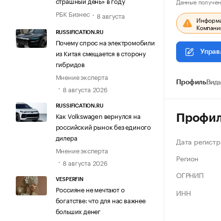
страшный день» в году
Данные получен
РБК Бизнес
8 августа
Информац
Компания
RUSSIFICATION.RU
Почему спрос на электромобили
из Китая смещается в сторону
Управ
гибридов
Мнение эксперта
Профиль
Виды
8 августа 2026
RUSSIFICATION.RU
Как Volkswagen вернулся на
Профи
российский рынок без единого
дилера
Дата регистр
Мнение эксперта
Регион
8 августа 2026
ОГРНИП
VESPERFIN
Россияне не мечтают о
ИНН
богатстве: что для нас важнее
больших денег