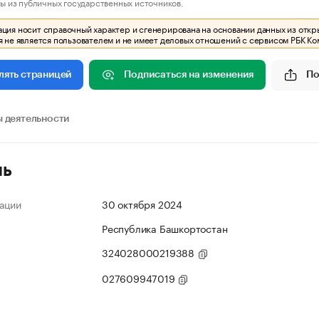
ы из публичных государственных источников.
ия носит справочный характер и сгенерирована на основании данных из откр
 не является пользователем и не имеет деловых отношений с сервисом РБК Ко
Подписаться на изменения
По
лять страницей
 деятельности
ль
ации
30 октября 2024
Республика Башкортостан
324028000219388
027609947019