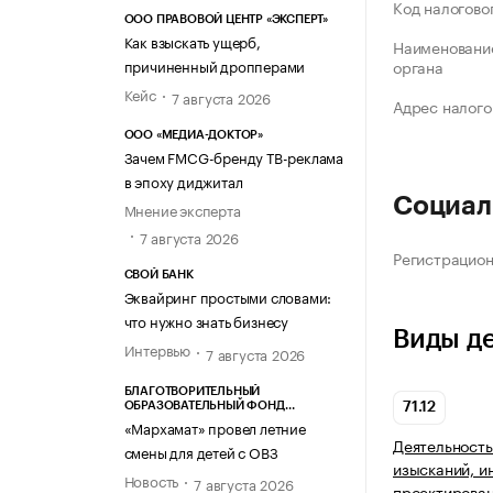
Код налогово
ООО ПРАВОВОЙ ЦЕНТР «ЭКСПЕРТ»
Как взыскать ущерб,
Наименование
причиненный дропперами
органа
Кейс
7 августа 2026
Адрес налого
ООО «МЕДИА-ДОКТОР»
Зачем FMCG-бренду ТВ-реклама
в эпоху диджитал
Социал
Мнение эксперта
7 августа 2026
Регистрацио
СВОЙ БАНК
Эквайринг простыми словами:
что нужно знать бизнесу
Виды д
Интервью
7 августа 2026
БЛАГОТВОРИТЕЛЬНЫЙ
ОБРАЗОВАТЕЛЬНЫЙ ФОНД
71.12
«МАРХАМАТ»
«Мархамат» провел летние
Деятельность
смены для детей с ОВЗ
изысканий, и
Новость
7 августа 2026
проектирован