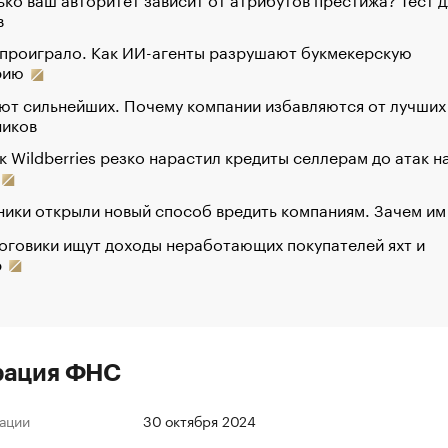
в
 проиграло. Как ИИ-агенты разрушают букмекерскую
рию
ют сильнейших. Почему компании избавляются от лучших
ников
к Wildberries резко нарастил кредиты селлерам до атак н
ики открыли новый способ вредить компаниям. Зачем им
оговики ищут доходы неработающих покупателей яхт и
р
рация ФНС
ации
30 октября 2024