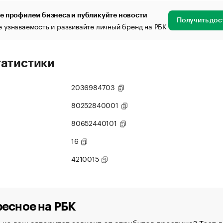
е профилем бизнеса и публикуйте новости
Получить дос
 узнаваемость и развивайте личный бренд на РБК
татистики
2036984703
80252840001
80652440101
16
4210015
есное на РБК
ко ваш авторитет зависит от атрибутов престижа? Тест д