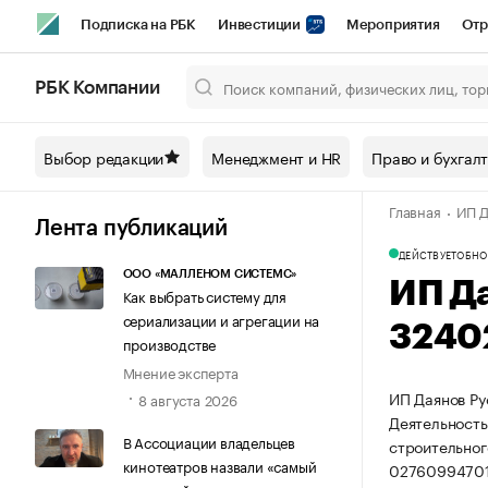
Подписка на РБК
Инвестиции
Мероприятия
Отр
Спорт
Школа управления РБК
РБК Образование
РБ
РБК Компании
Город
Стиль
Крипто
РБК Бизнес-среда
Дискусси
Выбор редакции
Менеджмент и HR
Право и бухгал
Спецпроекты СПб
Конференции СПб
Спецпроекты
Главная
ИП Д
Технологии и медиа
Финансы
Рынок наличной валют
Лента публикаций
ДЕЙСТВУЕТ
ОБНО
ООО «МАЛЛЕНОМ СИСТЕМС»
ИП Д
Как выбрать систему для
сериализации и агрегации на
3240
производстве
Мнение эксперта
ИП Даянов Ру
8 августа 2026
Деятельность
В Ассоциации владельцев
строительног
кинотеатров назвали «самый
02760994701