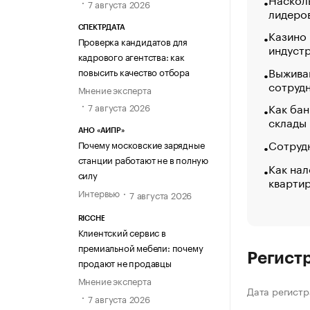
7 августа 2026
лидеро
СПЕКТРДАТА
Казино
Проверка кандидатов для
индуст
кадрового агентства: как
Выжива
повысить качество отбора
сотруд
Мнение эксперта
Как бан
7 августа 2026
склады
АНО «АИПР»
Сотрудн
Почему московские зарядные
станции работают не в полную
Как нал
силу
кварти
Интервью
7 августа 2026
RICCHE
Клиентский сервис в
премиальной мебели: почему
Регист
продают не продавцы
Мнение эксперта
Дата регистр
7 августа 2026