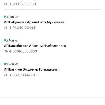
ИНН: 753612938880
ДЕЙСТВУЕТ
ИП Рабданова Арюна Бато-Мункуевна
ИНН: 030401204441
ДЕЙСТВУЕТ
ИП Казыбекова Айсезим Изабиллаевна
ИНН: 031603530633
ДЕЙСТВУЕТ
ИП Багинов Владимир Геннадьевич
ИНН: 032354442256