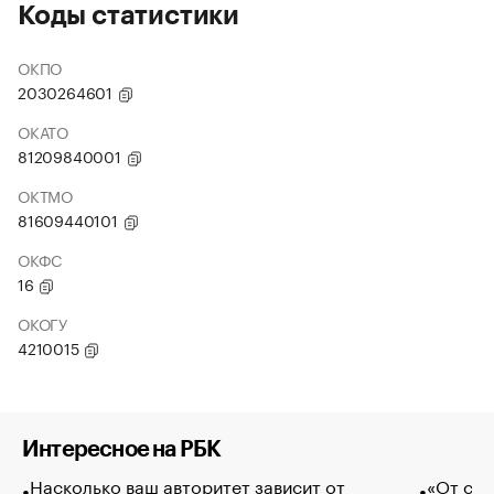
Коды статистики
ОКПО
2030264601
ОКАТО
81209840001
ОКТМО
81609440101
ОКФС
16
ОКОГУ
4210015
Интересное на РБК
Насколько ваш авторитет зависит от
«От спо