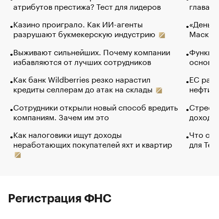
атрибутов престижа? Тест для лидеров
глава к
Казино проиграло. Как ИИ-агенты
«Деньги
разрушают букмекерскую индустрию
Маск в 
Выживают сильнейших. Почему компании
Функции
избавляются от лучших сотрудников
основ э
Как банк Wildberries резко нарастил
ЕС раз
кредиты селлерам до атак на склады
нефти —
Сотрудники открыли новый способ вредить
Стресс 
компаниям. Зачем им это
доходов
Как налоговики ищут доходы
Что обв
неработающих покупателей яхт и квартир
для Tel
Регистрация ФНС