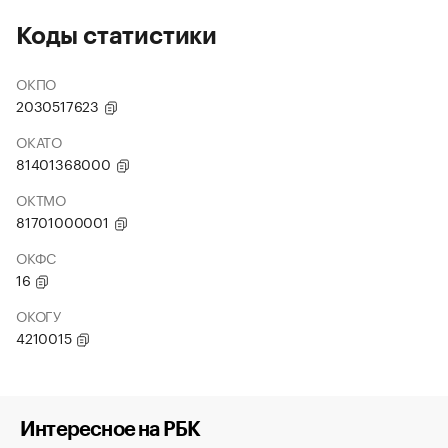
Коды статистики
ОКПО
2030517623
ОКАТО
81401368000
ОКТМО
81701000001
ОКФС
16
ОКОГУ
4210015
Интересное на РБК