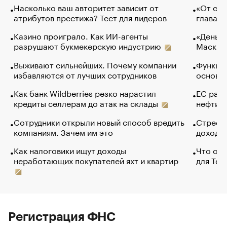
Насколько ваш авторитет зависит от
«От спо
атрибутов престижа? Тест для лидеров
глава к
Казино проиграло. Как ИИ-агенты
«Деньги
разрушают букмекерскую индустрию
Маск в 
Выживают сильнейших. Почему компании
Функции
избавляются от лучших сотрудников
основ э
Как банк Wildberries резко нарастил
ЕС раз
кредиты селлерам до атак на склады
нефти —
Сотрудники открыли новый способ вредить
Стресс 
компаниям. Зачем им это
доходов
Как налоговики ищут доходы
Что обв
неработающих покупателей яхт и квартир
для Tel
Регистрация ФНС