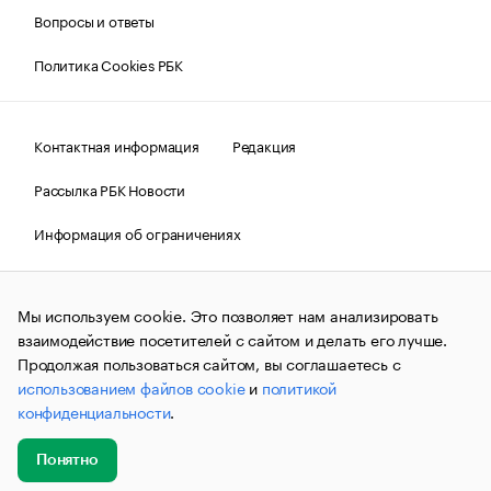
Вопросы и ответы
Политика Cookies РБК
Контактная информация
Редакция
Рассылка РБК Новости
Информация об ограничениях
Правовая информация
О соблюдении авторских прав
Мы используем cookie. Это позволяет нам анализировать
© АО «РОСБИЗНЕСКОНСАЛТИНГ»,
1995–2026.
Сообщения
и материалы информационного агентства «РБК»
взаимодействие посетителей с сайтом и делать его лучше.
(зарегистрировано Федеральной службой по надзору в сфере
Продолжая пользоваться сайтом, вы соглашаетесь с
связи, информационных технологий и массовых
использованием файлов cookie
и
политикой
коммуникаций (Роскомнадзор) 09.12.2015 за номером ИА
№ФС77-63848) сопровождаются пометкой «РБК». Отдельные
конфиденциальности
.
публикации могут содержать информацию,
не предназначенную для пользователей
до 18 лет.
companycardsfeedback@rbc.ru
Понятно
Добавить