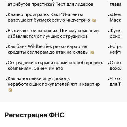
атрибутов престижа? Тест для лидеров
глава к
Казино проиграло. Как ИИ-агенты
«Деньги
разрушают букмекерскую индустрию
Маск в 
Выживают сильнейших. Почему компании
Функции
избавляются от лучших сотрудников
основ э
Как банк Wildberries резко нарастил
ЕС раз
кредиты селлерам до атак на склады
нефти —
Сотрудники открыли новый способ вредить
Стресс 
компаниям. Зачем им это
доходов
Как налоговики ищут доходы
Что обв
неработающих покупателей яхт и квартир
для Tel
Регистрация ФНС