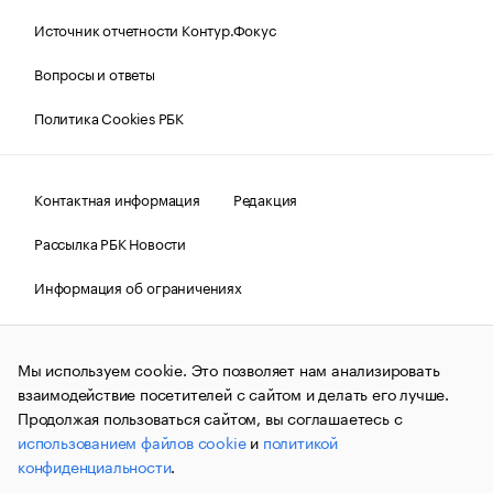
Источник отчетности Контур.Фокус
Вопросы и ответы
Политика Cookies РБК
Контактная информация
Редакция
Рассылка РБК Новости
Информация об ограничениях
Правовая информация
О соблюдении авторских прав
Мы используем cookie. Это позволяет нам анализировать
© АО «РОСБИЗНЕСКОНСАЛТИНГ»,
1995–2026.
Сообщения
и материалы информационного агентства «РБК»
взаимодействие посетителей с сайтом и делать его лучше.
(зарегистрировано Федеральной службой по надзору в сфере
Продолжая пользоваться сайтом, вы соглашаетесь с
связи, информационных технологий и массовых
использованием файлов cookie
и
политикой
коммуникаций (Роскомнадзор) 09.12.2015 за номером ИА
№ФС77-63848) сопровождаются пометкой «РБК». Отдельные
конфиденциальности
.
публикации могут содержать информацию,