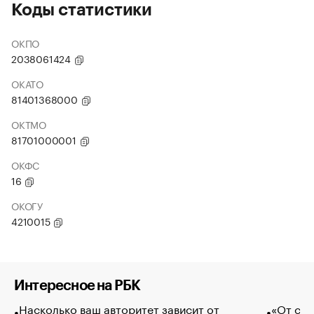
Коды статистики
ОКПО
2038061424
ОКАТО
81401368000
ОКТМО
81701000001
ОКФС
16
ОКОГУ
4210015
Интересное на РБК
Насколько ваш авторитет зависит от
«От спо