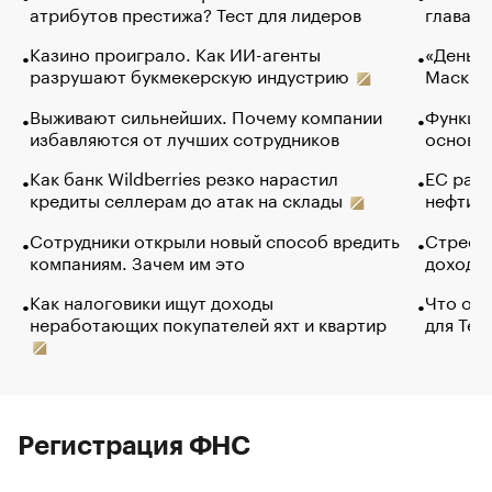
атрибутов престижа? Тест для лидеров
глава к
Казино проиграло. Как ИИ-агенты
«Деньги
разрушают букмекерскую индустрию
Маск в 
Выживают сильнейших. Почему компании
Функции
избавляются от лучших сотрудников
основ э
Как банк Wildberries резко нарастил
ЕС раз
кредиты селлерам до атак на склады
нефти —
Сотрудники открыли новый способ вредить
Стресс 
компаниям. Зачем им это
доходов
Как налоговики ищут доходы
Что обв
неработающих покупателей яхт и квартир
для Tel
Регистрация ФНС