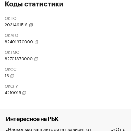
Коды статистики
ОКПО
2031461516
ОКАТО
82401370000
ОКТМО
82701370000
ОКФС
16
ОКОГУ
4210015
Интересное на РБК
Насколько ваш авторитет зависит от
«От спо