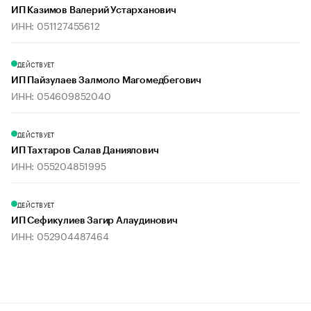
ИП Казимов Валерий Устарханович
ИНН: 051127455612
ДЕЙСТВУЕТ
ИП Пайзулаев Залмоло Магомедбегович
ИНН: 054609852040
ДЕЙСТВУЕТ
ИП Тахтаров Салав Даниялович
ИНН: 055204851995
ДЕЙСТВУЕТ
ИП Сефикулиев Загир Алаудинович
ИНН: 052904487464