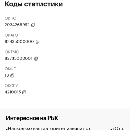
Коды статистики
ОКПО
2034268962
ОКАТО
82435000000
ОКТМО
82735000001
ОКФС
16
ОКОГУ
4210015
Интересное на РБК
Насколько ваш авторитет зависит от
«От спо