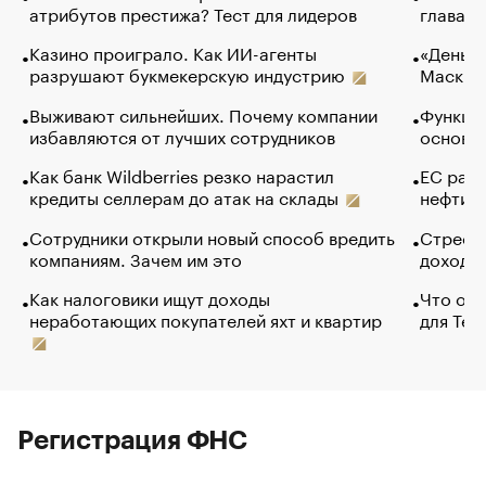
атрибутов престижа? Тест для лидеров
глава к
Казино проиграло. Как ИИ-агенты
«Деньги
разрушают букмекерскую индустрию
Маск в 
Выживают сильнейших. Почему компании
Функции
избавляются от лучших сотрудников
основ э
Как банк Wildberries резко нарастил
ЕС раз
кредиты селлерам до атак на склады
нефти —
Сотрудники открыли новый способ вредить
Стресс 
компаниям. Зачем им это
доходов
Как налоговики ищут доходы
Что обв
неработающих покупателей яхт и квартир
для Tel
Регистрация ФНС