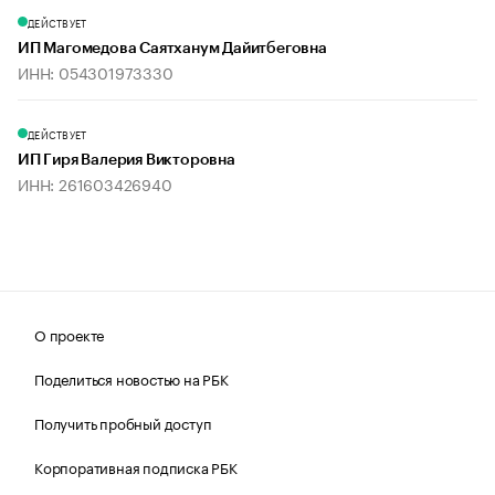
ДЕЙСТВУЕТ
ИП Магомедова Саятханум Дайитбеговна
ИНН: 054301973330
ДЕЙСТВУЕТ
ИП Гиря Валерия Викторовна
ИНН: 261603426940
О проекте
Поделиться новостью на РБК
Получить пробный доступ
Корпоративная подписка РБК