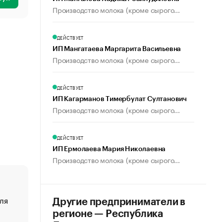
Производство молока (кроме сырого...
ДЕЙСТВУЕТ
ИП Мангатаева Маргарита Васильевна
Производство молока (кроме сырого...
ДЕЙСТВУЕТ
ИП Кагарманов Тимербулат Султанович
Производство молока (кроме сырого...
ДЕЙСТВУЕТ
ИП Ермолаева Мария Николаевна
Производство молока (кроме сырого...
ля
«От спорта тело стареет иначе». Как живет глава ко
Другие предприниматели в
создавшей GTA
регионе — Республика