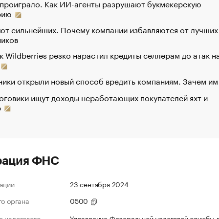
 проиграло. Как ИИ-агенты разрушают букмекерскую
рию
ют сильнейших. Почему компании избавляются от лучших
ников
к Wildberries резко нарастил кредиты селлерам до атак н
ики открыли новый способ вредить компаниям. Зачем им
оговики ищут доходы неработающих покупателей яхт и
р
рация ФНС
ации
23 сентября 2024
го органа
0500
 налогового
Управление Федеральной налоговой службы 