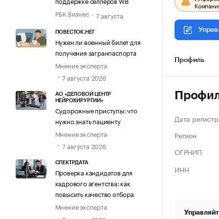
поддержке селлеров WB
Компания
РБК Бизнес
7 августа
Управ
ПОВЕСТОК.НЕТ
Нужен ли военный билет для
получения загранпаспорта
Профиль
Мнение эксперта
7 августа 2026
Профи
АО «ДЕЛОВОЙ ЦЕНТР
НЕЙРОХИРУРГИИ»
Судорожные приступы: что
Дата регистр
нужно знать пациенту
Мнение эксперта
Регион
7 августа 2026
ОГРНИП
СПЕКТРДАТА
ИНН
Проверка кандидатов для
кадрового агентства: как
повысить качество отбора
Мнение эксперта
Управляйт
7 августа 2026