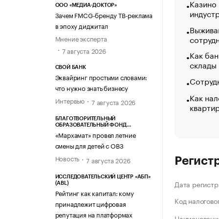
Казино
ООО «МЕДИА-ДОКТОР»
индуст
Зачем FMCG-бренду ТВ-реклама
в эпоху диджитал
Выжива
сотруд
Мнение эксперта
7 августа 2026
Как бан
склады
СВОЙ БАНК
Эквайринг простыми словами:
Сотрудн
что нужно знать бизнесу
Как нал
Интервью
7 августа 2026
кварти
БЛАГОТВОРИТЕЛЬНЫЙ
ОБРАЗОВАТЕЛЬНЫЙ ФОНД
«МАРХАМАТ»
«Мархамат» провел летние
смены для детей с ОВЗ
Новость
7 августа 2026
Регист
ИССЛЕДОВАТЕЛЬСКИЙ ЦЕНТР «АБП»
Дата регистр
(ABL)
Рейтинг как капитал: кому
Код налогово
принадлежит цифровая
репутация на платформах
Наименование