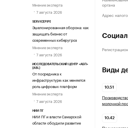
органа
Мнение эксперта
7 августа 2026
Адрес налого
SERVICEPIPE
Эшелонированная оборона: как
защищать бизнес от
Социал
современных киберугроз
Мнение эксперта
Регистрацио
7 августа 2026
ИССЛЕДОВАТЕЛЬСКИЙ ЦЕНТР «АБП»
(ABL)
Виды д
От посредника к
инфраструктуре: как меняется
роль цифровых платформ
10.51
Мнение эксперта
Производство
7 августа 2026
молочной пр
НИИ ПГ
НИИ ПГ и власти Самарской
10.42
области обсудили развитие
Производство