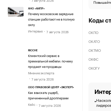
Повышайте
АНО «АИПР»
Почему московские зарядные
станции работают не в полную
Коды с
силу
Интервью
7 августа 2026
ОКПО
ОКАТО
ОКТМО
RICCHE
Клиентский сервис в
ОКФС
премиальной мебели: почему
продают не продавцы
ОКОГУ
Мнение эксперта
7 августа 2026
ООО ПРАВОВОЙ ЦЕНТР «ЭКСПЕРТ»
Интер
Как взыскать ущерб,
причиненный дропперами
Насколь
лидеро
Кейс
7 августа 2026