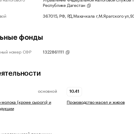
Республике Дагестан
вой
367015, РФ, РД,Махачкала г,М.Ярагского ул,
ьные фонды
нный номер СФР
1322861111
еятельности
10.41
ОСНОВНОЙ
 молока (кроме сырого) и
Производство масел и жиров
одукции
 маргариновой продукции