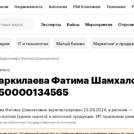
асли
Недвижимость
Autonews
РБК Компании
Телеканал
Р
К Курсы
РБК Life
Тренды
Визионеры
Национальные проекты
Эксперты
Кейсы
Мероприятия
О прое
онный клуб
Исследования
Кредитные рейтинги
Франшизы
Г
терия
IT и технологии
Малый бизнес
Маркетинг и прода
Проверка контрагентов
Политика
Экономика
Бизнес
аркилаева Фатима Шамхаловна
ы
ВЛЕНО
аркилаева Фатима Шамхал
50000134565
а Фатима Шамхаловна зарегистрирован 23.09.2024, в регионе — Р
 молока (кроме сырого) и молочной продукции. ИП присвоены р
ы из публичных государственных источников.
ия носит справочный характер и сгенерирована на основании данных из откр