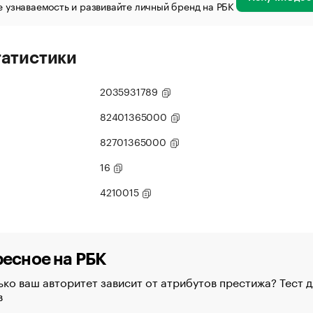
 узнаваемость и развивайте личный бренд на РБК
татистики
2035931789
82401365000
82701365000
16
4210015
есное на РБК
ко ваш авторитет зависит от атрибутов престижа? Тест д
в