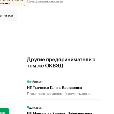
Редактировать описание
мпании.
елиться
Другие предприниматели с
тем же ОКВЭД
ДЕЙСТВУЕТ
ИП Ткаченко Галина Васильевна
Производство молока (кроме сырого...
ДЕЙСТВУЕТ
туп
ИП Мангалова Хадижат Зайнудиновна