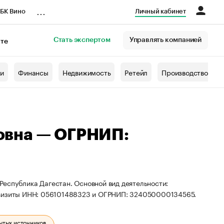
...
БК Вино
Личный кабинет
Стать экспертом
Управлять компанией
кте
азета
жи
Финансы
Недвижимость
Ретейл
Производство
овна — ОГРНИП:
еспублика Дагестан. Основной вид деятельности:
еквизиты ИНН: 056101488323 и ОГРНИП: 324050000134565.
ытых источников.