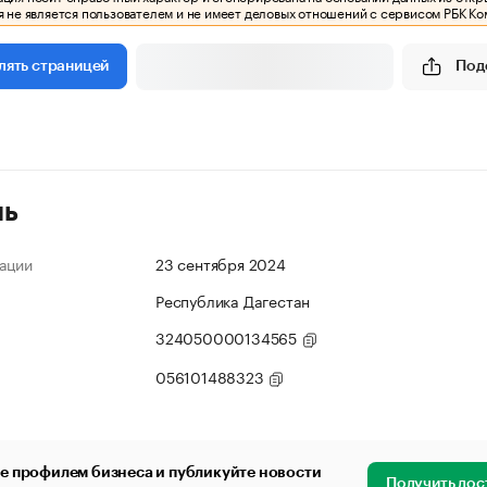
 не является пользователем и не имеет деловых отношений с сервисом РБК Ко
Под
лять страницей
ль
ации
23 сентября 2024
Республика Дагестан
324050000134565
056101488323
е профилем бизнеса и публикуйте новости
Получить дос