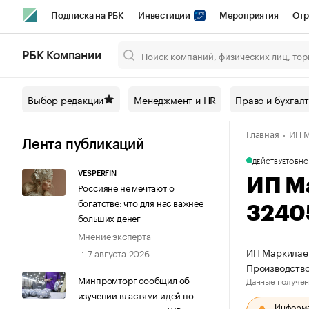
Подписка на РБК
Инвестиции
Мероприятия
Отр
Спорт
Школа управления РБК
РБК Образование
РБ
РБК Компании
Город
Стиль
Крипто
РБК Бизнес-среда
Дискусси
Выбор редакции
Менеджмент и HR
Право и бухгал
Спецпроекты СПб
Конференции СПб
Спецпроекты
Главная
ИП М
Технологии и медиа
Финансы
Рынок наличной валют
Лента публикаций
ДЕЙСТВУЕТ
ОБНО
VESPERFIN
ИП М
Россияне не мечтают о
богатстве: что для нас важнее
3240
больших денег
Мнение эксперта
ИП Маркилаев
7 августа 2026
Производство
Минпромторг сообщил об
Данные получен
изучении властями идей по
Информац