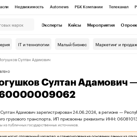
асли
Недвижимость
Autonews
РБК Компании
Телеканал
Р
К Курсы
РБК Life
Тренды
Визионеры
Национальные проекты
Эксперты
Кейсы
Мероприятия
О прое
онный клуб
Исследования
Кредитные рейтинги
Франшизы
Г
терия
IT и технологии
Малый бизнес
Маркетинг и прода
Проверка контрагентов
Политика
Экономика
Бизнес
огушков Султан Адамович
ы
ВЛЕНО
огушков Султан Адамович 
60000009062
Султан Адамович зарегистрирован 24.06.2024, в регионе — Респуб
ого грузового транспорта. ИП присвоены реквизиты ИНН: 06081
ы из публичных государственных источников.
ия носит справочный характер и сгенерирована на основании данных из откр