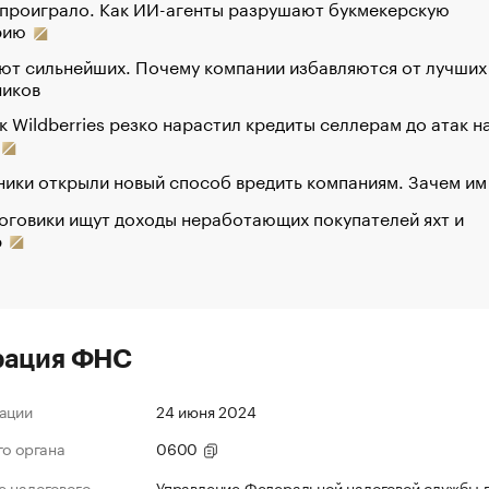
 проиграло. Как ИИ-агенты разрушают букмекерскую
рию
ют сильнейших. Почему компании избавляются от лучших
ников
к Wildberries резко нарастил кредиты селлерам до атак н
ики открыли новый способ вредить компаниям. Зачем им
оговики ищут доходы неработающих покупателей яхт и
р
рация ФНС
ации
24 июня 2024
го органа
0600
 налогового
Управление Федеральной налоговой службы 