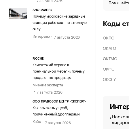
Повышайте
АНО «АИПР»
Почему московские зарядные
станции работают не в полную
Коды с
силу
Интервью
7 августа 2026
ОКПО
ОКАТО
ОКТМО
RICCHE
Клиентский сервис в
ОКФС
премиальной мебели: почему
продают не продавцы
ОКОГУ
Мнение эксперта
7 августа 2026
ООО ПРАВОВОЙ ЦЕНТР «ЭКСПЕРТ»
Интер
Как взыскать ущерб,
причиненный дропперами
Насколь
лидеро
Кейс
7 августа 2026