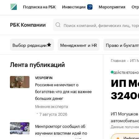
Подписка на РБК
Инвестиции
Мероприятия
Отр
Спорт
Школа управления РБК
РБК Образование
РБ
РБК Компании
Город
Стиль
Крипто
РБК Бизнес-среда
Дискусси
Выбор редакции
Менеджмент и HR
Право и бухгал
Спецпроекты СПб
Конференции СПб
Спецпроекты
Главная
ИП М
Технологии и медиа
Финансы
Рынок наличной валют
Лента публикаций
ДЕЙСТВУЕТ
ОБНО
VESPERFIN
ИП М
Россияне не мечтают о
богатстве: что для нас важнее
3240
больших денег
Мнение эксперта
ИП Могушков 
7 августа 2026
автомобильн
Минпромторг сообщил об
Данные получен
изучении властями идей по
Информац