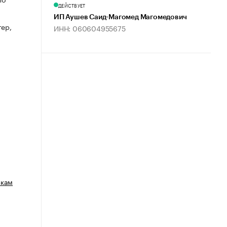
ДЕЙСТВУЕТ
ИП Аушев Саид-Магомед Магомедович
тер,
ИНН: 060604955675
зкам