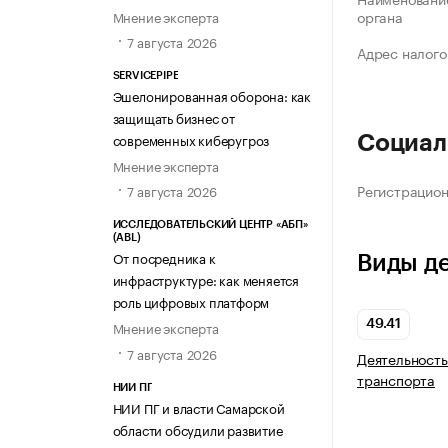
органа
Мнение эксперта
7 августа 2026
Адрес налого
SERVICEPIPE
Эшелонированная оборона: как
защищать бизнес от
современных киберугроз
Социал
Мнение эксперта
Регистрацио
7 августа 2026
ИССЛЕДОВАТЕЛЬСКИЙ ЦЕНТР «АБП»
(ABL)
От посредника к
Виды д
инфраструктуре: как меняется
роль цифровых платформ
49.41
Мнение эксперта
7 августа 2026
Деятельность
транспорта
НИИ ПГ
НИИ ПГ и власти Самарской
области обсудили развитие