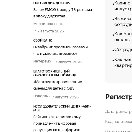
Казино
ООО «МЕДИА-ДОКТОР»
индуст
Зачем FMCG-бренду ТВ-реклама
в эпоху диджитал
Выжива
сотруд
Мнение эксперта
7 августа 2026
Как бан
склады
СВОЙ БАНК
Эквайринг простыми словами:
Сотрудн
что нужно знать бизнесу
Как нал
Интервью
7 августа 2026
кварти
БЛАГОТВОРИТЕЛЬНЫЙ
ОБРАЗОВАТЕЛЬНЫЙ ФОНД
«МАРХАМАТ»
«Мархамат» провел летние
смены для детей с ОВЗ
Новость
7 августа 2026
Регист
ИССЛЕДОВАТЕЛЬСКИЙ ЦЕНТР «АБП»
Дата регистр
(ABL)
Рейтинг как капитал: кому
Код налогово
принадлежит цифровая
репутация на платформах
Наименование