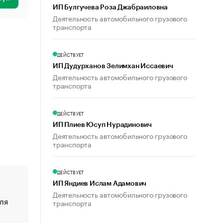
ИП Булгучева Роза Джабраиловна
Деятельность автомобильного грузового
транспорта
ДЕЙСТВУЕТ
ИП Дудурханов Зелимхан Иссаевич
Деятельность автомобильного грузового
транспорта
ДЕЙСТВУЕТ
ИП Плиев Юсуп Нурадинович
Деятельность автомобильного грузового
транспорта
ДЕЙСТВУЕТ
ИП Яндиев Ислам Адамович
Деятельность автомобильного грузового
ля
«От спорта тело стареет иначе». Как живет глава ко
транспорта
создавшей GTA