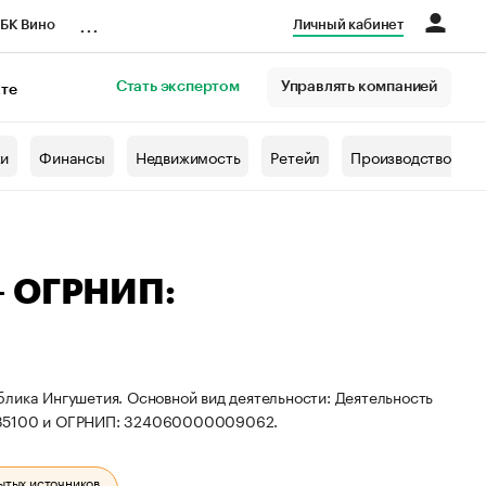
...
БК Вино
Личный кабинет
Стать экспертом
Управлять компанией
кте
азета
жи
Финансы
Недвижимость
Ретейл
Производство
— ОГРНИП:
лика Ингушетия. Основной вид деятельности: Деятельность
0135100 и ОГРНИП: 324060000009062.
ытых источников.