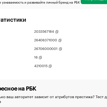
 узнаваемость и развивайте личный бренд на РБК
татистики
2033567184
26406371000
26706000001
16
4210015
есное на РБК
ко ваш авторитет зависит от атрибутов престижа? Тест д
в