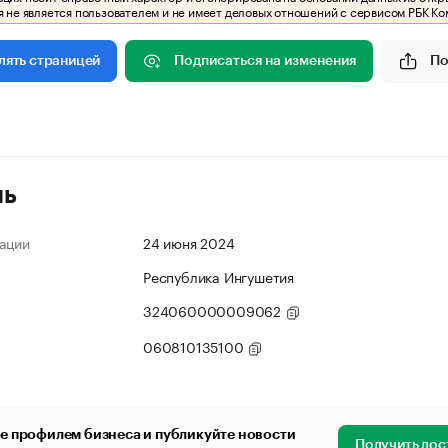
 не является пользователем и не имеет деловых отношений с сервисом РБК Ко
Подписаться на изменения
По
лять страницей
ль
ации
24 июня 2024
Республика Ингушетия
324060000009062
060810135100
е профилем бизнеса и публикуйте новости
Получить дос