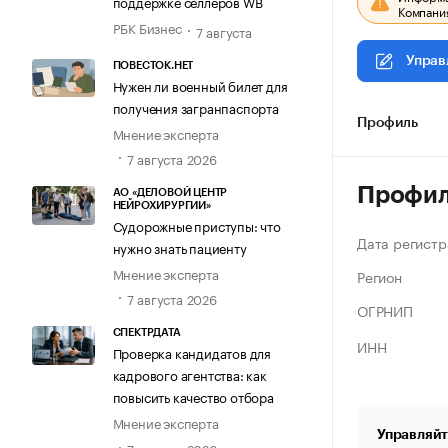
поддержке селлеров WB
Компания
РБК Бизнес
7 августа
Управ
ПОВЕСТОК.НЕТ
Нужен ли военный билет для
получения загранпаспорта
Профиль
Мнение эксперта
7 августа 2026
Профи
АО «ДЕЛОВОЙ ЦЕНТР
НЕЙРОХИРУРГИИ»
Судорожные приступы: что
Дата регистр
нужно знать пациенту
Мнение эксперта
Регион
7 августа 2026
ОГРНИП
СПЕКТРДАТА
ИНН
Проверка кандидатов для
кадрового агентства: как
повысить качество отбора
Мнение эксперта
Управляйт
7 августа 2026