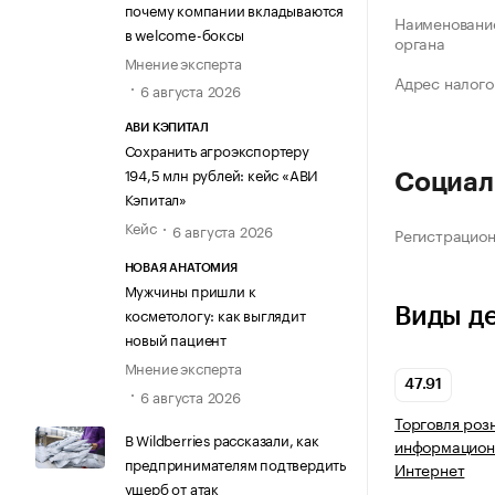
почему компании вкладываются
Наименование
в welcome-боксы
органа
Мнение эксперта
Адрес налого
6 августа 2026
АВИ КЭПИТАЛ
Сохранить агроэкспортеру
194,5 млн рублей: кейс «АВИ
Социал
Кэпитал»
Кейс
6 августа 2026
Регистрацио
НОВАЯ АНАТОМИЯ
Мужчины пришли к
Виды д
косметологу: как выглядит
новый пациент
Мнение эксперта
47.91
6 августа 2026
Торговля роз
В Wildberries рассказали, как
информацион
предпринимателям подтвердить
Интернет
ущерб от атак