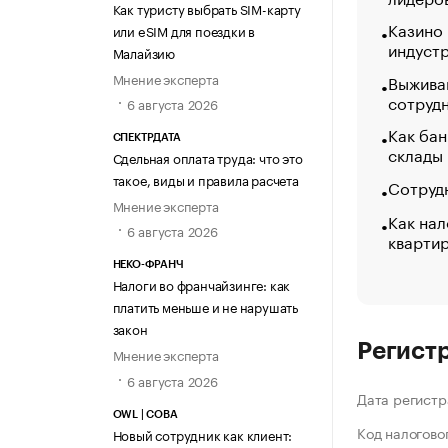
Как туристу выбрать SIM-карту
Казино
или eSIM для поездки в
индуст
Малайзию
Мнение эксперта
Выжива
сотруд
6 августа 2026
Как бан
СПЕКТРДАТА
склады
Сдельная оплата труда: что это
такое, виды и правила расчета
Сотрудн
Мнение эксперта
Как нал
6 августа 2026
кварти
НЕКО-ФРАНЧ
Налоги во франчайзинге: как
платить меньше и не нарушать
закон
Регист
Мнение эксперта
6 августа 2026
Дата регистр
OWL | СОВА
Код налогово
Новый сотрудник как клиент: