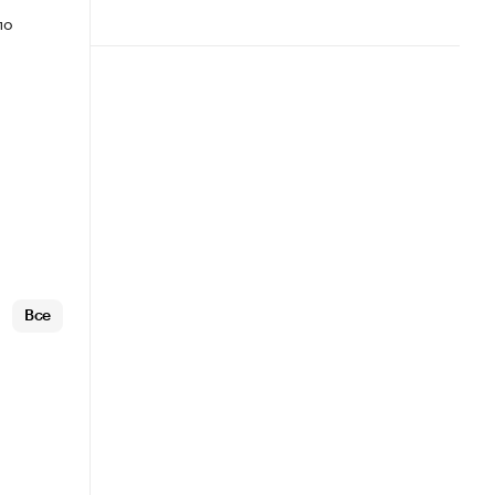
по
Все