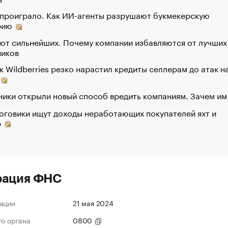
 проиграло. Как ИИ-агенты разрушают букмекерскую
рию
ют сильнейших. Почему компании избавляются от лучших
ников
к Wildberries резко нарастил кредиты селлерам до атак н
ики открыли новый способ вредить компаниям. Зачем им
оговики ищут доходы неработающих покупателей яхт и
р
рация ФНС
ации
21 мая 2024
го органа
0800