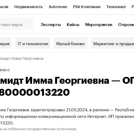
асли
Недвижимость
Autonews
РБК Компании
Телеканал
Р
К Курсы
РБК Life
Тренды
Визионеры
Национальные проекты
Эксперты
Кейсы
Мероприятия
О прое
онный клуб
Исследования
Кредитные рейтинги
Франшизы
Г
терия
IT и технологии
Малый бизнес
Маркетинг и прода
Проверка контрагентов
Политика
Экономика
Бизнес
мидт Имма Георгиевна
ы
ВЛЕНО
мидт Имма Георгиевна — О
80000013220
а Георгиевна зарегистрирован 21.05.2024, в регионе — Республик
 по информационно-коммуникационной сети Интернет. ИП присво
13220.
ы из публичных государственных источников.