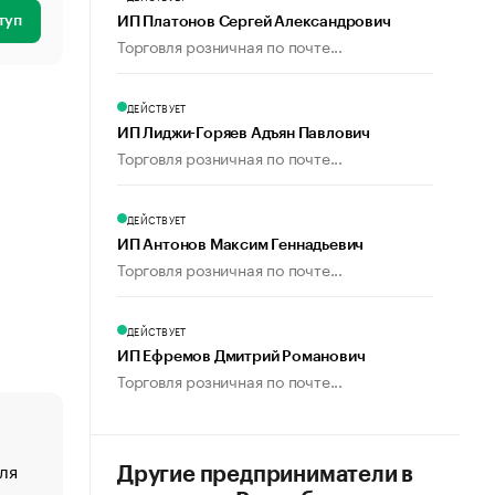
туп
ИП Платонов Сергей Александрович
Торговля розничная по почте...
ДЕЙСТВУЕТ
ИП Лиджи-Горяев Адъян Павлович
Торговля розничная по почте...
ДЕЙСТВУЕТ
ИП Антонов Максим Геннадьевич
Торговля розничная по почте...
ДЕЙСТВУЕТ
ИП Ефремов Дмитрий Романович
Торговля розничная по почте...
ля
«От спорта тело стареет иначе». Как живет глава ко
Другие предприниматели в
создавшей GTA