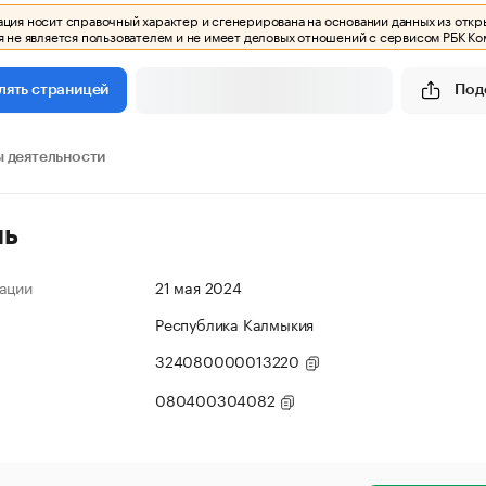
ия носит справочный характер и сгенерирована на основании данных из откр
 не является пользователем и не имеет деловых отношений с сервисом РБК Ко
Под
лять страницей
 деятельности
ль
ации
21 мая 2024
Республика Калмыкия
324080000013220
080400304082