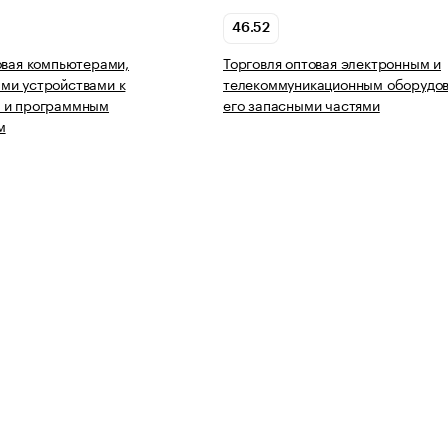
46.52
овая компьютерами,
Торговля оптовая электронным и
ми устройствами к
телекоммуникационным оборудов
 и программным
его запасными частями
м