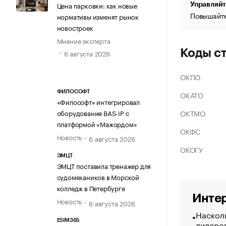
Цена парковки: как новые
Управляйт
Повышайте
нормативы изменят рынок
новостроек
Мнение эксперта
Коды с
6 августа 2026
ОКПО
ФИЛОСОФТ
ОКАТО
«Философт» интегрировал
ОКТМО
оборудование BAS-IP с
платформой «Мажордом»
ОКФС
Новость
6 августа 2026
ОКОГУ
ЭМЦТ
ЭМЦТ поставила тренажер для
судомехаников в Морской
колледж в Петербурге
Интер
Новость
6 августа 2026
Насколь
ESIM365
лидеро