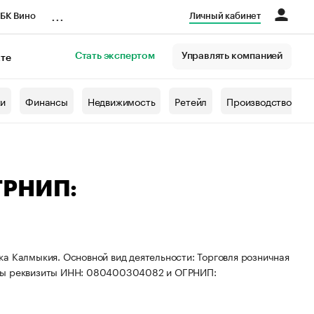
...
БК Вино
Личный кабинет
Стать экспертом
Управлять компанией
кте
азета
жи
Финансы
Недвижимость
Ретейл
Производство
ГРНИП:
а Калмыкия. Основной вид деятельности: Торговля розничная
ены реквизиты ИНН: 080400304082 и ОГРНИП: