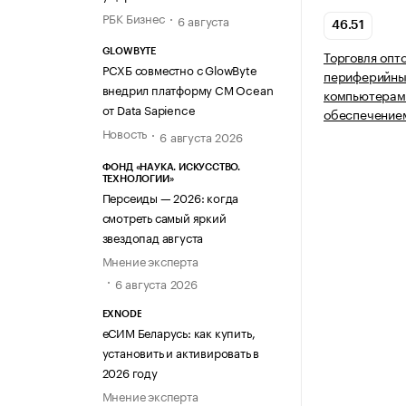
РБК Бизнес
6 августа
46.51
GLOWBYTE
Торговля опт
РСХБ совместно с GlowByte
периферийны
внедрил платформу CM Ocean
компьютерам
от Data Sapience
обеспечение
Новость
6 августа 2026
ФОНД «НАУКА. ИСКУССТВО.
ТЕХНОЛОГИИ»
Персеиды — 2026: когда
смотреть самый яркий
звездопад августа
Мнение эксперта
6 августа 2026
EXNODE
еСИМ Беларусь: как купить,
установить и активировать в
2026 году
Мнение эксперта