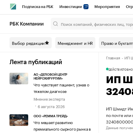
Подписка на РБК
Инвестиции
Мероприятия
Отр
Спорт
Школа управления РБК
РБК Образование
РБ
РБК Компании
Город
Стиль
Крипто
РБК Бизнес-среда
Дискусси
Выбор редакции
Менеджмент и HR
Право и бухгал
Спецпроекты СПб
Конференции СПб
Спецпроекты
Главная
ИП Ш
Технологии и медиа
Финансы
Рынок наличной валют
Лента публикаций
ДЕЙСТВУЕТ
ОБНО
АО «ДЕЛОВОЙ ЦЕНТР
ИП Ш
НЕЙРОХИРУРГИИ»
Что чувствует пациент, узнав о
3240
тяжелом диагнозе
Мнение эксперта
6 августа 2026
ИП Шмидт Имм
по почте или
ООО «РЕММА ТРЕЙД»
3240800000
Что мешает развитию
Данные получен
премиального сырного рынка в