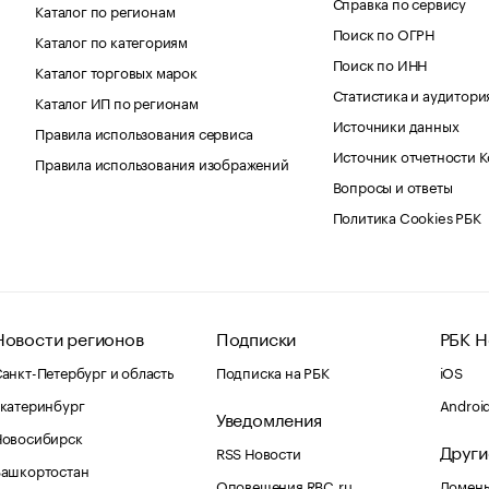
Справка по сервису
Каталог по регионам
Поиск по ОГРН
Каталог по категориям
Поиск по ИНН
Каталог торговых марок
Статистика и аудитори
Каталог ИП по регионам
Источники данных
Правила использования сервиса
Источник отчетности 
Правила использования изображений
Вопросы и ответы
Политика Cookies РБК
Новости регионов
Подписки
РБК Н
анкт-Петербург и область
Подписка на РБК
iOS
катеринбург
Androi
Уведомления
Новосибирск
Други
RSS Новости
Башкортостан
Оповещения RBC.ru
Домены