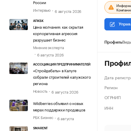
России
Информац
Компания
Интервью
6 августа 2026
АПКБК
Управ
Цена молчания: как скрытая
корпоративная агрессия
разрушает бизнес
Профиль
Виды
Мнение эксперта
6 августа 2026
Профи
АССОЦИАЦИЯ ПРЕДПРИНИМАТЕЛЕЙ
«Стройдебаты» в Калуге
собрали строителей калужского
Дата регистр
региона
Регион
Новость
6 августа 2026
ОГРНИП
Wildberries объявил о новых
ИНН
мерах поддержки продавцов
РБК Бизнес
6 августа
SMARENT