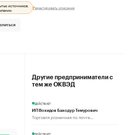
ытых источников.
Редактировать описание
мпании.
елиться
Другие предприниматели с
тем же ОКВЭД
ДЕЙСТВУЕТ
ИП Вохидов Баходур Темурович
Торговля розничная по почте...
ДЕЙСТВУЕТ