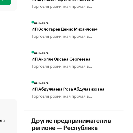
Торговля розничная прочая в...
ДЕЙСТВУЕТ
ИП Золотарев Денис Михайлович
Торговля розничная прочая в...
ДЕЙСТВУЕТ
ИП Акопян Оксана Сергеевна
Торговля розничная прочая в...
ДЕЙСТВУЕТ
ИП Абдуллаева Роза Абдулазизовна
Торговля розничная прочая в...
ля
«От спорта тело стареет иначе». Как живет глава ко
Другие предприниматели в
создавшей GTA
регионе — Республика