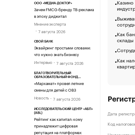
Казино
ООО «МЕДИА-ДОКТОР»
индуст
Зачем FMCG-бренду ТВ-реклама
в эпоху диджитал
Выжива
сотруд
Мнение эксперта
7 августа 2026
Как бан
склады
СВОЙ БАНК
Эквайринг простыми словами:
Сотрудн
что нужно знать бизнесу
Как нал
Интервью
7 августа 2026
кварти
БЛАГОТВОРИТЕЛЬНЫЙ
ОБРАЗОВАТЕЛЬНЫЙ ФОНД
«МАРХАМАТ»
«Мархамат» провел летние
смены для детей с ОВЗ
Новость
7 августа 2026
Регист
ИССЛЕДОВАТЕЛЬСКИЙ ЦЕНТР «АБП»
Дата регистр
(ABL)
Рейтинг как капитал: кому
Код налогово
принадлежит цифровая
репутация на платформах
Наименование