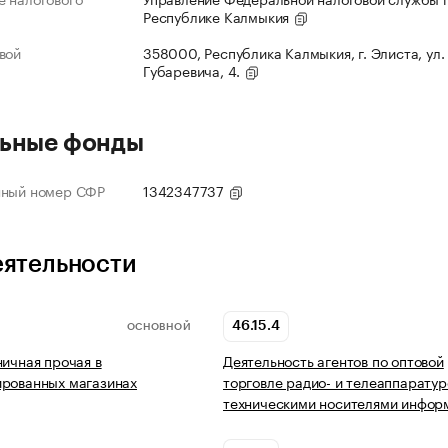
Республике Калмыкия
вой
358000, Республика Калмыкия, г. Элиста, ул.
Губаревича, 4.
ьные фонды
нный номер СФР
1342347737
еятельности
46.15.4
ОСНОВНОЙ
ничная прочая в
Деятельность агентов по оптовой
ированных магазинах
торговле радио- и телеаппаратур
техническими носителями инфо