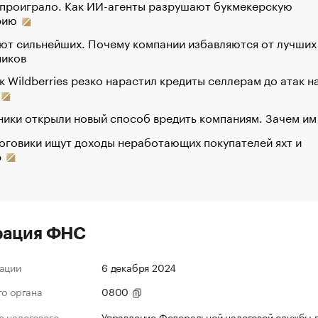
 проиграло. Как ИИ-агенты разрушают букмекерскую
рию
ют сильнейших. Почему компании избавляются от лучших
ников
к Wildberries резко нарастил кредиты селлерам до атак н
ики открыли новый способ вредить компаниям. Зачем им
оговики ищут доходы неработающих покупателей яхт и
р
рация ФНС
ации
6 декабря 2024
го органа
0800
 налогового
Управление Федеральной налоговой службы 