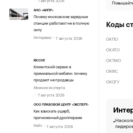
Повышайте
АНО «АИПР»
Почему московские зарядные
станции работают не в полную
Коды с
силу
Интервью
7 августа 2026
ОКПО
ОКАТО
ОКТМО
RICCHE
Клиентский сервис в
ОКФС
премиальной мебели: почему
продают не продавцы
ОКОГУ
Мнение эксперта
7 августа 2026
ООО ПРАВОВОЙ ЦЕНТР «ЭКСПЕРТ»
Интер
Как взыскать ущерб,
причиненный дропперами
Насколь
лидеро
Кейс
7 августа 2026