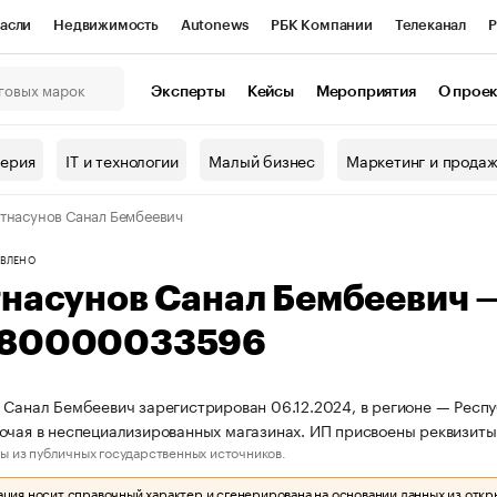
асли
Недвижимость
Autonews
РБК Компании
Телеканал
Р
К Курсы
РБК Life
Тренды
Визионеры
Национальные проекты
Эксперты
Кейсы
Мероприятия
О прое
онный клуб
Исследования
Кредитные рейтинги
Франшизы
Г
терия
IT и технологии
Малый бизнес
Маркетинг и прода
Проверка контрагентов
Политика
Экономика
Бизнес
тнасунов Санал Бембеевич
ы
ВЛЕНО
тнасунов Санал Бембеевич 
80000033596
 Санал Бембеевич зарегистрирован 06.12.2024, в регионе — Респу
рочая в неспециализированных магазинах. ИП присвоены реквиз
ы из публичных государственных источников.
ия носит справочный характер и сгенерирована на основании данных из откр