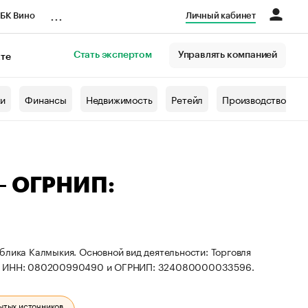
...
БК Вино
Личный кабинет
Стать экспертом
Управлять компанией
кте
азета
жи
Финансы
Недвижимость
Ретейл
Производство
— ОГРНИП:
блика Калмыкия. Основной вид деятельности: Торговля
иты ИНН: 080200990490 и ОГРНИП: 324080000033596.
ытых источников.