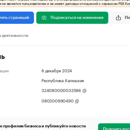
 не является пользователем и не имеет деловых отношений с сервисом РБК Ко
Подписаться на изменения
По
лять страницей
 деятельности
ль
ации
6 декабря 2024
Республика Калмыкия
324080000033596
080200990490
е профилем бизнеса и публикуйте новости
Получить дос