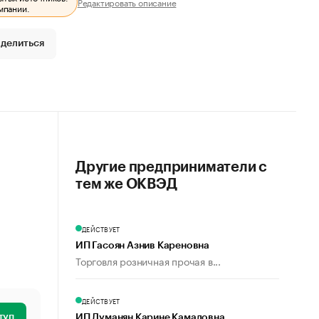
Редактировать описание
мпании.
делиться
Другие предприниматели с
тем же ОКВЭД
ДЕЙСТВУЕТ
ИП Гасоян Азнив Кареновна
Торговля розничная прочая в...
ДЕЙСТВУЕТ
туп
ИП Думанян Карине Камаловна