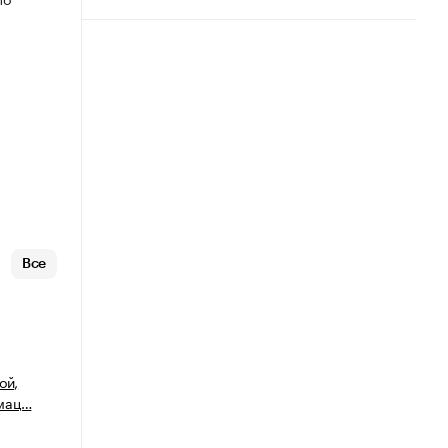
Все
ой,
рмац…