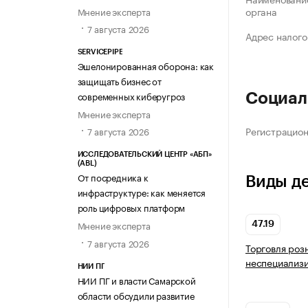
органа
Мнение эксперта
7 августа 2026
Адрес налого
SERVICEPIPE
Эшелонированная оборона: как
защищать бизнес от
современных киберугроз
Социал
Мнение эксперта
Регистрацио
7 августа 2026
ИССЛЕДОВАТЕЛЬСКИЙ ЦЕНТР «АБП»
(ABL)
От посредника к
Виды д
инфраструктуре: как меняется
роль цифровых платформ
Мнение эксперта
47.19
7 августа 2026
Торговля роз
неспециализ
НИИ ПГ
НИИ ПГ и власти Самарской
области обсудили развитие