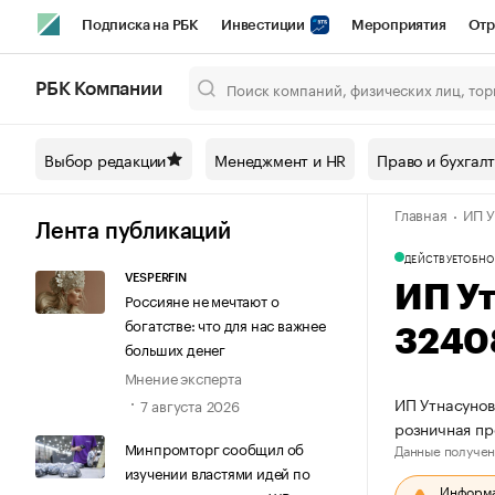
Подписка на РБК
Инвестиции
Мероприятия
Отр
Спорт
Школа управления РБК
РБК Образование
РБ
РБК Компании
Город
Стиль
Крипто
РБК Бизнес-среда
Дискусси
Выбор редакции
Менеджмент и HR
Право и бухгал
Спецпроекты СПб
Конференции СПб
Спецпроекты
Главная
ИП У
Технологии и медиа
Финансы
Рынок наличной валют
Лента публикаций
ДЕЙСТВУЕТ
ОБНО
VESPERFIN
ИП У
Россияне не мечтают о
богатстве: что для нас важнее
3240
больших денег
Мнение эксперта
ИП Утнасунов
7 августа 2026
розничная п
Минпромторг сообщил об
Данные получен
изучении властями идей по
Информац