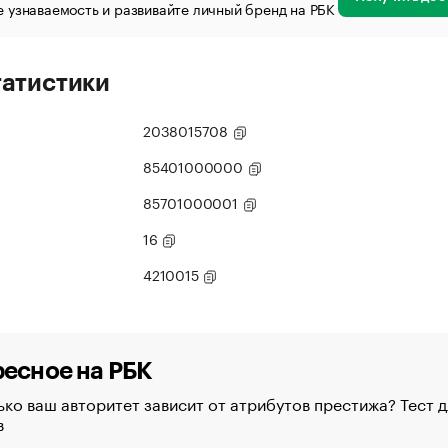
 узнаваемость и развивайте личный бренд на РБК
татистики
2038015708
85401000000
85701000001
16
4210015
есное на РБК
ко ваш авторитет зависит от атрибутов престижа? Тест д
в