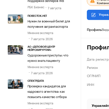
поддержке селлеров WB
Компания
РБК Бизнес
7 августа
Управ
ПОВЕСТОК.НЕТ
Нужен ли военный билет для
получения загранпаспорта
Профиль
Виды
Мнение эксперта
7 августа 2026
Профи
АО «ДЕЛОВОЙ ЦЕНТР
НЕЙРОХИРУРГИИ»
Судорожные приступы: что
Дата регистр
нужно знать пациенту
Мнение эксперта
Регион
7 августа 2026
ОГРНИП
СПЕКТРДАТА
ИНН
Проверка кандидатов для
кадрового агентства: как
повысить качество отбора
Мнение эксперта
Управляйт
7 августа 2026