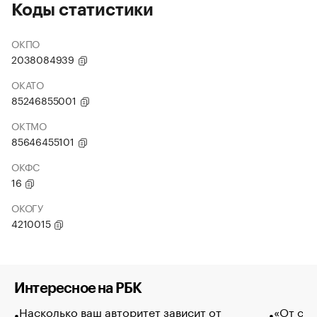
Коды статистики
ОКПО
2038084939
ОКАТО
85246855001
ОКТМО
85646455101
ОКФС
16
ОКОГУ
4210015
Интересное на РБК
Насколько ваш авторитет зависит от
«От спо