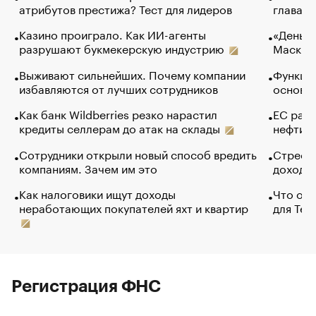
атрибутов престижа? Тест для лидеров
глава к
Казино проиграло. Как ИИ-агенты
«Деньги
разрушают букмекерскую индустрию
Маск в 
Выживают сильнейших. Почему компании
Функции
избавляются от лучших сотрудников
основ э
Как банк Wildberries резко нарастил
ЕС раз
кредиты селлерам до атак на склады
нефти —
Сотрудники открыли новый способ вредить
Стресс 
компаниям. Зачем им это
доходов
Как налоговики ищут доходы
Что обв
неработающих покупателей яхт и квартир
для Tel
Регистрация ФНС