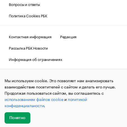
Вопросы и ответы
Политика Cookies РБК
Контактная информация
Редакция
Рассылка РБК Новости
Информация об ограничениях
Правовая информация
О соблюдении авторских прав
Мы используем cookie. Это позволяет нам анализировать
© АО «РОСБИЗНЕСКОНСАЛТИНГ»,
1995–2026.
Сообщения
и материалы информационного агентства «РБК»
взаимодействие посетителей с сайтом и делать его лучше.
(зарегистрировано Федеральной службой по надзору в сфере
Продолжая пользоваться сайтом, вы соглашаетесь с
связи, информационных технологий и массовых
использованием файлов cookie
и
политикой
коммуникаций (Роскомнадзор) 09.12.2015 за номером ИА
№ФС77-63848) сопровождаются пометкой «РБК». Отдельные
конфиденциальности
.
публикации могут содержать информацию,
не предназначенную для пользователей
до 18 лет.
companycardsfeedback@rbc.ru
Понятно
Добавить