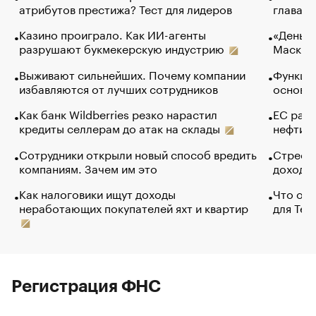
атрибутов престижа? Тест для лидеров
глава к
Казино проиграло. Как ИИ-агенты
«Деньги
разрушают букмекерскую индустрию
Маск в 
Выживают сильнейших. Почему компании
Функции
избавляются от лучших сотрудников
основ э
Как банк Wildberries резко нарастил
ЕС раз
кредиты селлерам до атак на склады
нефти —
Сотрудники открыли новый способ вредить
Стресс 
компаниям. Зачем им это
доходов
Как налоговики ищут доходы
Что обв
неработающих покупателей яхт и квартир
для Tel
Регистрация ФНС