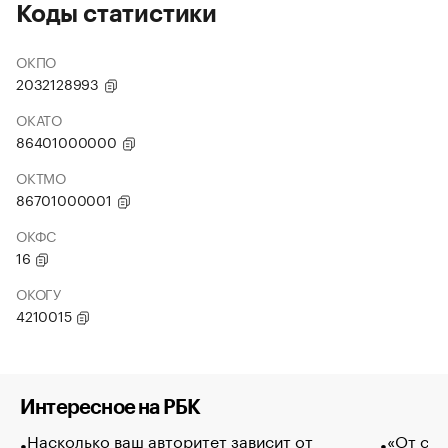
Коды статистики
ОКПО
2032128993
ОКАТО
86401000000
ОКТМО
86701000001
ОКФС
16
ОКОГУ
4210015
Интересное на РБК
Насколько ваш авторитет зависит от
«От спо