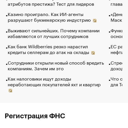
атрибутов престижа? Тест для лидеров
глава к
Казино проиграло. Как ИИ-агенты
«Деньги
разрушают букмекерскую индустрию
Маск в 
Выживают сильнейших. Почему компании
Функции
избавляются от лучших сотрудников
основ э
Как банк Wildberries резко нарастил
ЕС раз
кредиты селлерам до атак на склады
нефти —
Сотрудники открыли новый способ вредить
Стресс 
компаниям. Зачем им это
доходов
Как налоговики ищут доходы
Что обв
неработающих покупателей яхт и квартир
для Tel
Регистрация ФНС