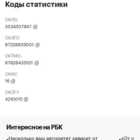
Коды статистики
ОКПО
2034537947
ОКАТО
87228835001
ОКТМО
87628435101
ОКФС
16
ОКОГУ
4210015
Интересное на РБК
Насколько ваш авторитет зависит от
«От спо