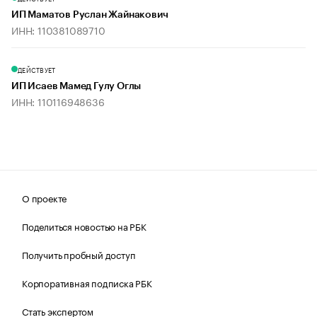
ИП Маматов Руслан Жайнакович
ИНН: 110381089710
ДЕЙСТВУЕТ
ИП Исаев Мамед Гулу Оглы
ИНН: 110116948636
О проекте
Поделиться новостью на РБК
Получить пробный доступ
Корпоративная подписка РБК
Стать экспертом