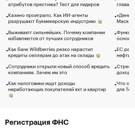
атрибутов престижа? Тест для лидеров
глава к
Казино проиграло. Как ИИ-агенты
«Деньги
разрушают букмекерскую индустрию
Маск в 
Выживают сильнейших. Почему компании
Функции
избавляются от лучших сотрудников
основ э
Как банк Wildberries резко нарастил
ЕС раз
кредиты селлерам до атак на склады
нефти —
Сотрудники открыли новый способ вредить
Стресс 
компаниям. Зачем им это
доходов
Как налоговики ищут доходы
Что обв
неработающих покупателей яхт и квартир
для Tel
Регистрация ФНС