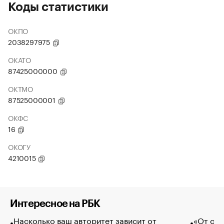
Коды статистики
ОКПО
2038297975
ОКАТО
87425000000
ОКТМО
87525000001
ОКФС
16
ОКОГУ
4210015
Интересное на РБК
Насколько ваш авторитет зависит от
«От спо