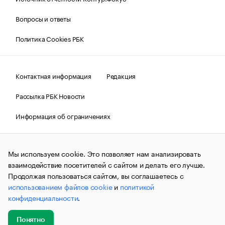
Вопросы и ответы
Политика Cookies РБК
Контактная информация
Редакция
Рассылка РБК Новости
Информация об ограничениях
Правовая информация
О соблюдении авторских прав
Мы используем cookie. Это позволяет нам анализировать
© АО «РОСБИЗНЕСКОНСАЛТИНГ»,
1995–2026.
Сообщения
и материалы информационного агентства «РБК»
взаимодействие посетителей с сайтом и делать его лучше.
(зарегистрировано Федеральной службой по надзору в сфере
Продолжая пользоваться сайтом, вы соглашаетесь с
связи, информационных технологий и массовых
использованием файлов cookie
и
политикой
коммуникаций (Роскомнадзор) 09.12.2015 за номером ИА
№ФС77-63848) сопровождаются пометкой «РБК». Отдельные
конфиденциальности
.
публикации могут содержать информацию,
не предназначенную для пользователей
до 18 лет.
companycardsfeedback@rbc.ru
Понятно