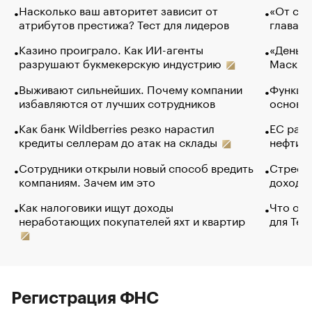
Насколько ваш авторитет зависит от
«От спо
атрибутов престижа? Тест для лидеров
глава к
Казино проиграло. Как ИИ-агенты
«Деньги
разрушают букмекерскую индустрию
Маск в 
Выживают сильнейших. Почему компании
Функции
избавляются от лучших сотрудников
основ э
Как банк Wildberries резко нарастил
ЕС раз
кредиты селлерам до атак на склады
нефти —
Сотрудники открыли новый способ вредить
Стресс 
компаниям. Зачем им это
доходов
Как налоговики ищут доходы
Что обв
неработающих покупателей яхт и квартир
для Tel
Регистрация ФНС