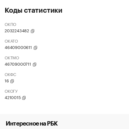
Коды статистики
ОКПО
2032243482
ОКАТО
46409000611
ОКТМО
46709000711
ОКФС
16
ОКОГУ
4210015
Интересное на РБК