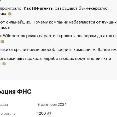
 проиграло. Как ИИ-агенты разрушают букмекерскую
рию
ют сильнейших. Почему компании избавляются от лучших
ников
к Wildberries резко нарастил кредиты селлерам до атак н
ики открыли новый способ вредить компаниям. Зачем им
оговики ищут доходы неработающих покупателей яхт и
р
рация ФНС
ации
9 сентября 2024
го органа
1200