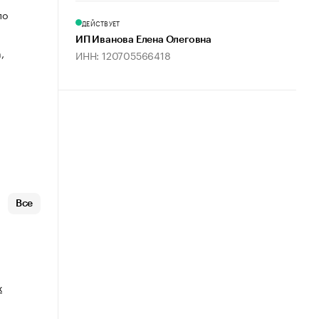
по
ДЕЙСТВУЕТ
ИП Иванова Елена Олеговна
,
ИНН: 120705566418
Все
х