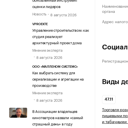
Наименование
оценки лидеров
органа
Новость
8 августа 2026
Адрес налого
VPROEKTE
Управление строительством: как
студия реализует
архитектурный проект дома
Социал
Мнение эксперта
8 августа 2026
Регистрацио
ООО «МАЛЛЕНОМ СИСТЕМС»
Как выбрать систему для
сериализации и агрегации на
Виды д
производстве
Мнение эксперта
8 августа 2026
47.11
Торговля роз
В Ассоциации владельцев
пищевыми про
кинотеатров назвали «самый
и табачными 
страшный день» в году