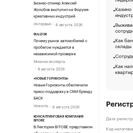
Бизнес-спикер Алексей
Казино
Жолобов выступил на Форуме
индуст
креативных индустрий
Интервью
Выжива
8 августа 2026
сотруд
RULIZOR
Как бан
Почему рынок автомобилей с
склады
пробегом нуждается в
независимой проверке
Сотрудн
Мнение эксперта
Как нал
8 августа 2026
кварти
«НОВЫЕ ГОРИЗОНТЫ»
Новые Горизонты обеспечили
пресс-поддержку в СМИ бренду
БАСК
Регист
Новость
8 августа 2026
КОНСАЛТИНГОВАЯ КОМПАНИЯ
Дата регистр
BITOBE
В Лектории BITOBE представили
Код налогово
обновленный инструмент