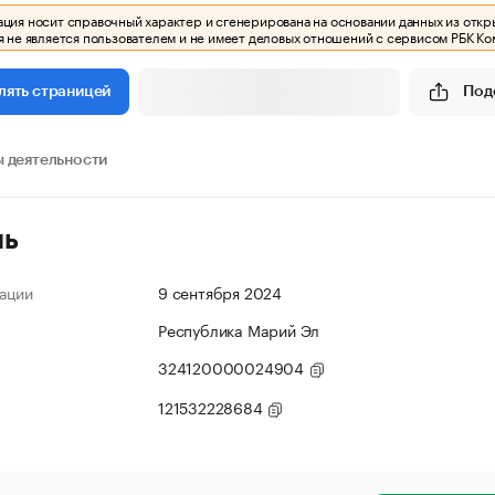
ия носит справочный характер и сгенерирована на основании данных из откр
 не является пользователем и не имеет деловых отношений с сервисом РБК Ко
Под
лять страницей
 деятельности
ль
ации
9 сентября 2024
Республика Марий Эл
324120000024904
121532228684