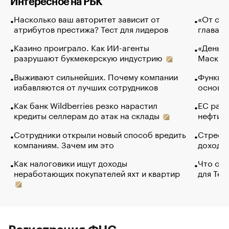
Интересное на РБК
Насколько ваш авторитет зависит от
«От спо
атрибутов престижа? Тест для лидеров
глава к
Казино проиграло. Как ИИ-агенты
«Деньги
разрушают букмекерскую индустрию
Маск в 
Выживают сильнейших. Почему компании
Функции
избавляются от лучших сотрудников
основ э
Как банк Wildberries резко нарастил
ЕС раз
кредиты селлерам до атак на склады
нефти —
Сотрудники открыли новый способ вредить
Стресс 
компаниям. Зачем им это
доходов
Как налоговики ищут доходы
Что обв
неработающих покупателей яхт и квартир
для Tel