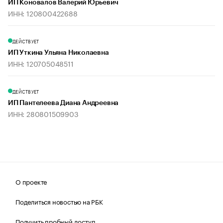
ИП Коновалов Валерий Юрьевич
ИНН: 120800422688
ДЕЙСТВУЕТ
ИП Уткина Ульяна Николаевна
ИНН: 120705048511
ДЕЙСТВУЕТ
ИП Пантелеева Диана Андреевна
ИНН: 280801509903
О проекте
Поделиться новостью на РБК
Получить пробный доступ