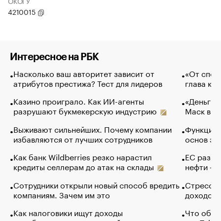
ОКОГУ
4210015
Интересное на РБК
Насколько ваш авторитет зависит от
«От спор
атрибутов престижа? Тест для лидеров
глава ко
Казино проиграло. Как ИИ-агенты
«Деньги б
разрушают букмекерскую индустрию
Маск в и
Выживают сильнейших. Почему компании
Функции 
избавляются от лучших сотрудников
основ эф
Как банк Wildberries резко нарастил
ЕС разре
кредиты селлерам до атак на склады
нефти — 
Сотрудники открыли новый способ вредить
Стресс о
компаниям. Зачем им это
доходов 
Как налоговики ищут доходы
Что обви