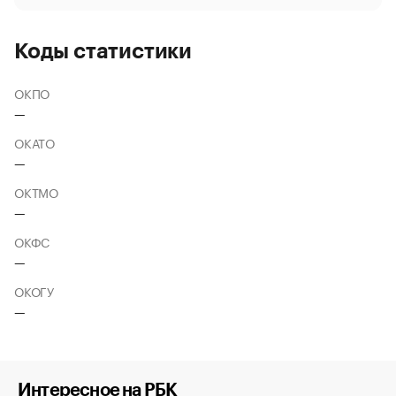
Коды статистики
ОКПО
—
ОКАТО
—
ОКТМО
—
ОКФС
—
ОКОГУ
—
Интересное на РБК