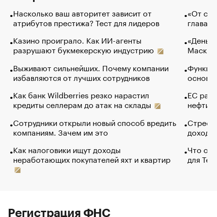
Насколько ваш авторитет зависит от
«От спо
атрибутов престижа? Тест для лидеров
глава к
Казино проиграло. Как ИИ-агенты
«Деньги
разрушают букмекерскую индустрию
Маск в 
Выживают сильнейших. Почему компании
Функции
избавляются от лучших сотрудников
основ э
Как банк Wildberries резко нарастил
ЕС раз
кредиты селлерам до атак на склады
нефти —
Сотрудники открыли новый способ вредить
Стресс 
компаниям. Зачем им это
доходов
Как налоговики ищут доходы
Что обв
неработающих покупателей яхт и квартир
для Tel
Регистрация ФНС