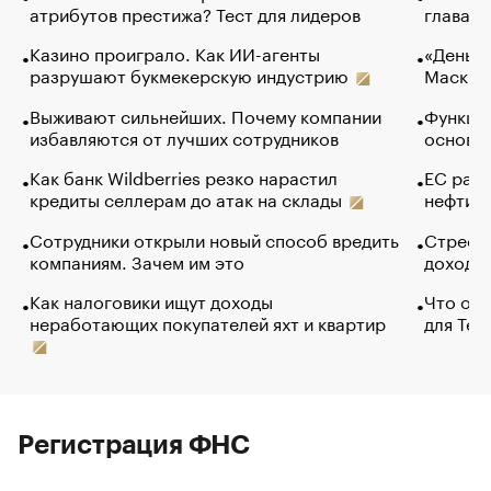
атрибутов престижа? Тест для лидеров
глава к
Казино проиграло. Как ИИ-агенты
«Деньги
разрушают букмекерскую индустрию
Маск в 
Выживают сильнейших. Почему компании
Функции
избавляются от лучших сотрудников
основ э
Как банк Wildberries резко нарастил
ЕС раз
кредиты селлерам до атак на склады
нефти —
Сотрудники открыли новый способ вредить
Стресс 
компаниям. Зачем им это
доходов
Как налоговики ищут доходы
Что обв
неработающих покупателей яхт и квартир
для Tel
Регистрация ФНС