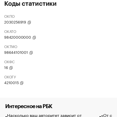
Коды статистики
ОКПО
2030256919
ОКАТО
98420000000
ОКТМО
98644101001
ОКФС
16
ОКОГУ
4210015
Интересное на РБК
Насколько ваш авторитет зависит от
«От спо