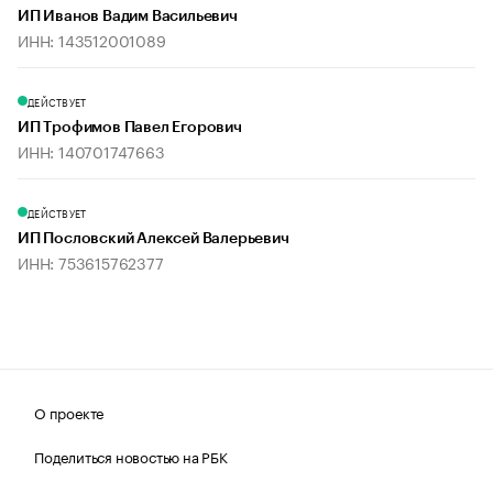
ИП Иванов Вадим Васильевич
ИНН: 143512001089
ДЕЙСТВУЕТ
ИП Трофимов Павел Егорович
ИНН: 140701747663
ДЕЙСТВУЕТ
ИП Пословский Алексей Валерьевич
ИНН: 753615762377
О проекте
Поделиться новостью на РБК