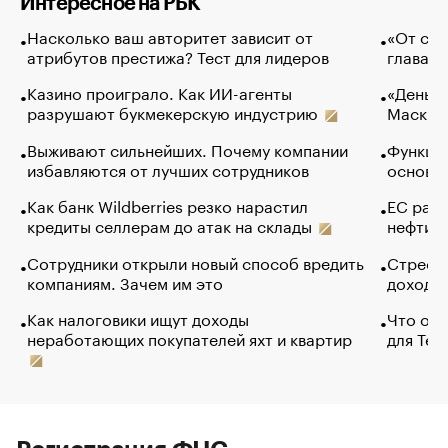
Интересное на РБК
Насколько ваш авторитет зависит от
«От спо
атрибутов престижа? Тест для лидеров
глава к
Казино проиграло. Как ИИ-агенты
«Деньги
разрушают букмекерскую индустрию
Маск в 
Выживают сильнейших. Почему компании
Функции
избавляются от лучших сотрудников
основ э
Как банк Wildberries резко нарастил
ЕС раз
кредиты селлерам до атак на склады
нефти —
Сотрудники открыли новый способ вредить
Стресс 
компаниям. Зачем им это
доходов
Как налоговики ищут доходы
Что обв
неработающих покупателей яхт и квартир
для Tel