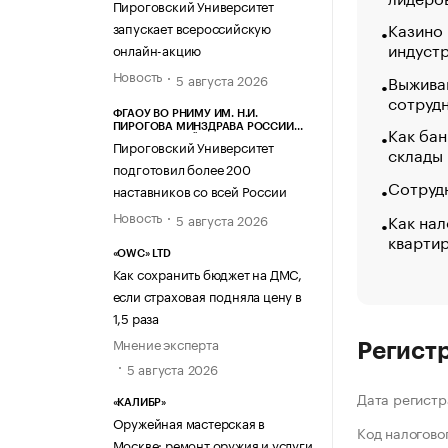
Пироговский Университет
Казино
запускает всероссийскую
индуст
онлайн-акцию
Новость
5 августа 2026
Выжива
сотруд
ФГАОУ ВО РНИМУ ИМ. Н.И.
ПИРОГОВА МИНЗДРАВА РОССИИ
Как бан
(ПИРОГОВСКИЙ УНИВЕРСИТЕТ)
Пироговский Университет
склады
подготовил более 200
Сотрудн
наставников со всей России
Новость
Как нал
5 августа 2026
кварти
«OWC» LTD
Как сохранить бюджет на ДМС,
если страховая подняла цену в
1,5 раза
Мнение эксперта
Регист
5 августа 2026
Дата регистр
«КАЛИБР»
Оружейная мастерская в
Код налогово
Москве: ремонт оружия и услуги