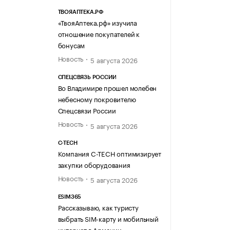
ТВОЯАПТЕКА.РФ
«ТвояАптека.рф» изучила
отношение покупателей к
бонусам
Новость
5 августа 2026
СПЕЦСВЯЗЬ РОССИИ
Во Владимире прошел молебен
небесному покровителю
Спецсвязи России
Новость
5 августа 2026
C-TECH
Компания C-TECH оптимизирует
закупки оборудования
Новость
5 августа 2026
ESIM365
Рассказываю, как туристу
выбрать SIM-карту и мобильный
интернет в Армении