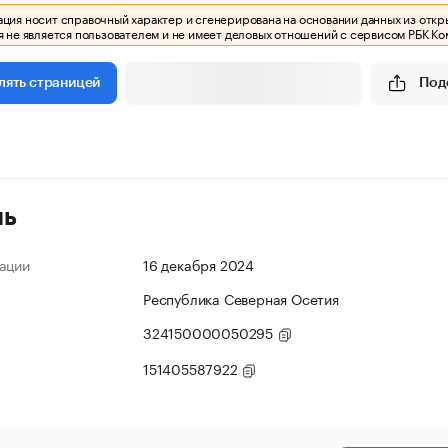
ия носит справочный характер и сгенерирована на основании данных из откр
 не является пользователем и не имеет деловых отношений с сервисом РБК Ко
Под
лять страницей
ль
ации
16 декабря 2024
Республика Северная Осетия
324150000050295
151405587922