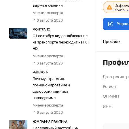
выручке клиники
Информац
Компания
Мнение эксперта
6 августа 2026
Управ
МОНТРАНС
С 1 сентября видеонаблюдение
на транспорте переходит на Full
Профиль
HD
Мнение эксперта
Профи
6 августа 2026
«АЛЬКОН»
Дата регистр
Почему стратегия,
позиционирование и
Регион
философия клиники
ОГРНИП
неразделимы
Мнение эксперта
ИНН
6 августа 2026
КОМПАНИЯ ПРАКТИКА
Федеральный застройщик