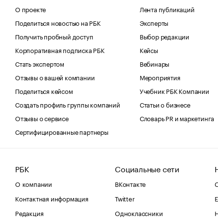
О проекте
Лента публикаций
Поделиться новостью на РБК
Эксперты
Получить пробный доступ
Выбор редакции
Корпоративная подписка РБК
Кейсы
Стать экспертом
Вебинары
Отзывы о вашей компании
Мероприятия
Поделиться кейсом
Учебник РБК Компании
Создать профиль группы компаний
Статьи о бизнесе
Отзывы о сервисе
Словарь PR и маркетинга
Сертифицированные партнеры
РБК
Социальные сети
О компании
ВКонтакте
С
Контактная информация
Twitter
Е
Редакция
Одноклассники