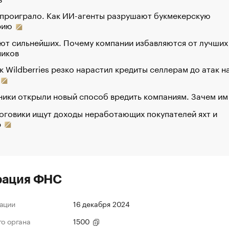
 проиграло. Как ИИ-агенты разрушают букмекерскую
рию
ют сильнейших. Почему компании избавляются от лучших
ников
к Wildberries резко нарастил кредиты селлерам до атак н
ики открыли новый способ вредить компаниям. Зачем им
оговики ищут доходы неработающих покупателей яхт и
р
рация ФНС
ации
16 декабря 2024
го органа
1500