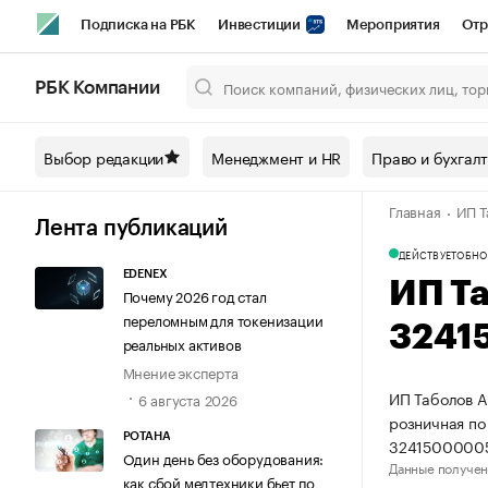
Подписка на РБК
Инвестиции
Мероприятия
Отр
Спорт
Школа управления РБК
РБК Образование
РБ
РБК Компании
Город
Стиль
Крипто
РБК Бизнес-среда
Дискусси
Выбор редакции
Менеджмент и HR
Право и бухгал
Спецпроекты СПб
Конференции СПб
Спецпроекты
Главная
ИП Т
Технологии и медиа
Финансы
Рынок наличной валют
Лента публикаций
ДЕЙСТВУЕТ
ОБНО
EDENEX
ИП Т
Почему 2026 год стал
переломным для токенизации
3241
реальных активов
Мнение эксперта
ИП Таболов А
6 августа 2026
розничная по
РОТАНА
3241500000
Один день без оборудования:
Данные получен
как сбой медтехники бьет по