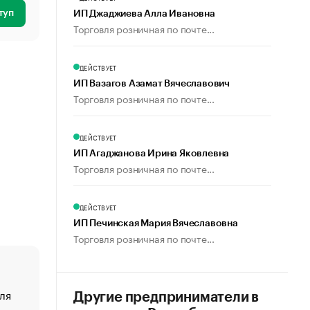
туп
ИП Джаджиева Алла Ивановна
Торговля розничная по почте...
ДЕЙСТВУЕТ
ИП Вазагов Азамат Вячеславович
Торговля розничная по почте...
ДЕЙСТВУЕТ
ИП Агаджанова Ирина Яковлевна
Торговля розничная по почте...
ДЕЙСТВУЕТ
ИП Печинская Мария Вячеславовна
Торговля розничная по почте...
ля
«От спорта тело стареет иначе». Как живет глава ко
Другие предприниматели в
создавшей GTA