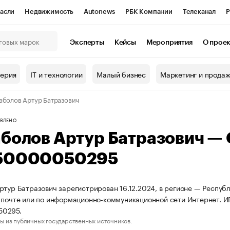
асли
Недвижимость
Autonews
РБК Компании
Телеканал
Р
К Курсы
РБК Life
Тренды
Визионеры
Национальные проекты
Эксперты
Кейсы
Мероприятия
О прое
онный клуб
Исследования
Кредитные рейтинги
Франшизы
Г
терия
IT и технологии
Малый бизнес
Маркетинг и прода
Проверка контрагентов
Политика
Экономика
Бизнес
аболов Артур Батразович
ы
ВЛЕНО
аболов Артур Батразович —
50000050295
ртур Батразович зарегистрирован 16.12.2024, в регионе — Республ
 почте или по информационно-коммуникационной сети Интернет. 
50295.
ы из публичных государственных источников.