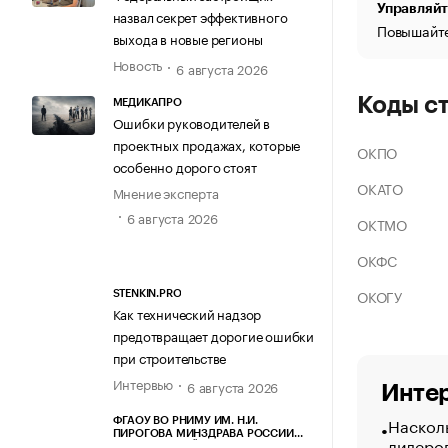
Управляйт
назвал секрет эффективного
Повышайте
выхода в новые регионы
Новость
6 августа 2026
Коды с
МЕДИКАПРО
Ошибки руководителей в
проектных продажах, которые
ОКПО
особенно дорого стоят
ОКАТО
Мнение эксперта
6 августа 2026
ОКТМО
ОКФС
ОКОГУ
STENKIN.PRO
Как технический надзор
предотвращает дорогие ошибки
при строительстве
Интервью
6 августа 2026
Интер
Насколь
ФГАОУ ВО РНИМУ ИМ. Н.И.
ПИРОГОВА МИНЗДРАВА РОССИИ
лидеро
(ПИРОГОВСКИЙ УНИВЕРСИТЕТ)