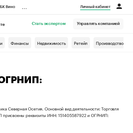
...
БК Вино
Личный кабинет
Стать экспертом
Управлять компанией
кте
азета
жи
Финансы
Недвижимость
Ретейл
Производство
 ОГРНИП:
ика Северная Осетия. Основной вид деятельности: Торговля
ИП присвоены реквизиты ИНН: 151405587922 и ОГРНИП: