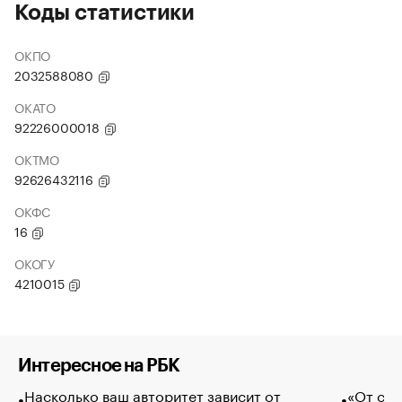
Коды статистики
ОКПО
2032588080
ОКАТО
92226000018
ОКТМО
92626432116
ОКФС
16
ОКОГУ
4210015
Интересное на РБК
Насколько ваш авторитет зависит от
«От спо