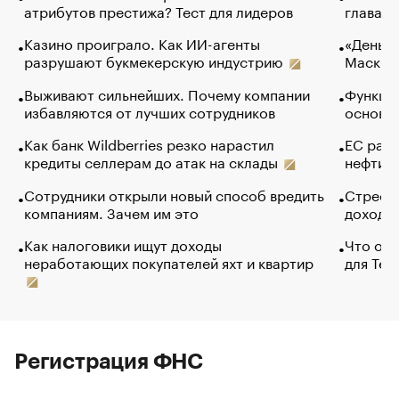
атрибутов престижа? Тест для лидеров
глава к
Казино проиграло. Как ИИ-агенты
«Деньги
разрушают букмекерскую индустрию
Маск в 
Выживают сильнейших. Почему компании
Функции
избавляются от лучших сотрудников
основ э
Как банк Wildberries резко нарастил
ЕС раз
кредиты селлерам до атак на склады
нефти —
Сотрудники открыли новый способ вредить
Стресс 
компаниям. Зачем им это
доходов
Как налоговики ищут доходы
Что обв
неработающих покупателей яхт и квартир
для Tel
Регистрация ФНС