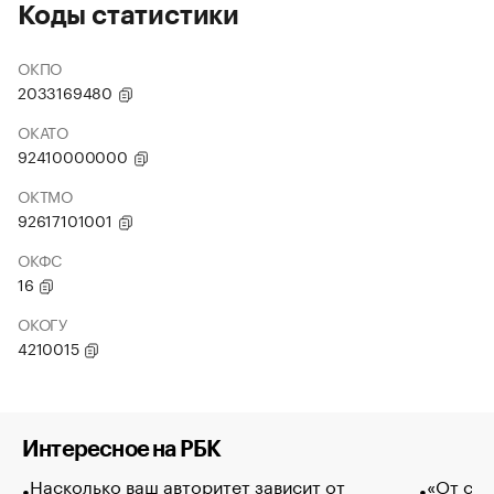
Коды статистики
ОКПО
2033169480
ОКАТО
92410000000
ОКТМО
92617101001
ОКФС
16
ОКОГУ
4210015
Интересное на РБК
Насколько ваш авторитет зависит от
«От спо