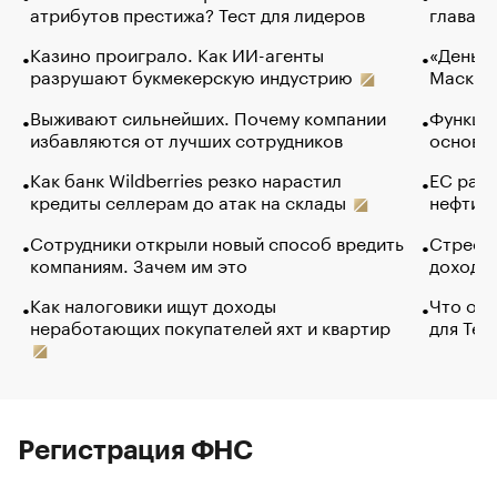
атрибутов престижа? Тест для лидеров
глава к
Казино проиграло. Как ИИ-агенты
«Деньги
разрушают букмекерскую индустрию
Маск в 
Выживают сильнейших. Почему компании
Функции
избавляются от лучших сотрудников
основ э
Как банк Wildberries резко нарастил
ЕС раз
кредиты селлерам до атак на склады
нефти —
Сотрудники открыли новый способ вредить
Стресс 
компаниям. Зачем им это
доходов
Как налоговики ищут доходы
Что обв
неработающих покупателей яхт и квартир
для Tel
Регистрация ФНС