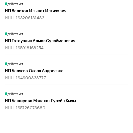
ДЕЙСТВУЕТ
ИП Валитов Ильшат Илгизович
ИНН: 163206131483
ДЕЙСТВУЕТ
ИП Гатауллин Алмаз Сулайманович
ИНН: 165918168254
ДЕЙСТВУЕТ
ИП Беляева Олеся Андреевна
ИНН: 164600338777
ДЕЙСТВУЕТ
ИП Баширова Малахат Гусейн Кызы
ИНН: 165726073680