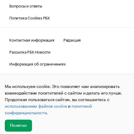
Вопросы и ответы
Политика Cookies РБК
Контактная информация
Редакция
Рассылка РБК Новости
Информация об ограничениях
Правовая информация
О соблюдении авторских прав
Мы используем cookie. Это позволяет нам анализировать
© АО «РОСБИЗНЕСКОНСАЛТИНГ»,
1995–2026.
Сообщения
и материалы информационного агентства «РБК»
взаимодействие посетителей с сайтом и делать его лучше.
(зарегистрировано Федеральной службой по надзору в сфере
Продолжая пользоваться сайтом, вы соглашаетесь с
связи, информационных технологий и массовых
использованием файлов cookie
и
политикой
коммуникаций (Роскомнадзор) 09.12.2015 за номером ИА
№ФС77-63848) сопровождаются пометкой «РБК». Отдельные
конфиденциальности
.
публикации могут содержать информацию,
не предназначенную для пользователей
до 18 лет.
companycardsfeedback@rbc.ru
Понятно
Добавить