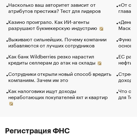
Насколько ваш авторитет зависит от
«От спо
атрибутов престижа? Тест для лидеров
глава к
Казино проиграло. Как ИИ-агенты
«Деньги
разрушают букмекерскую индустрию
Маск в 
Выживают сильнейших. Почему компании
Функции
избавляются от лучших сотрудников
основ э
Как банк Wildberries резко нарастил
ЕС раз
кредиты селлерам до атак на склады
нефти —
Сотрудники открыли новый способ вредить
Стресс 
компаниям. Зачем им это
доходов
Как налоговики ищут доходы
Что обв
неработающих покупателей яхт и квартир
для Tel
Регистрация ФНС