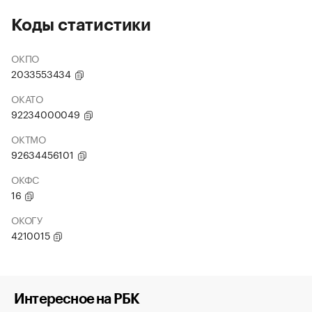
Коды статистики
ОКПО
2033553434
ОКАТО
92234000049
ОКТМО
92634456101
ОКФС
16
ОКОГУ
4210015
Интересное на РБК