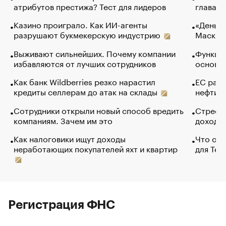
атрибутов престижа? Тест для лидеров
глава к
Казино проиграло. Как ИИ-агенты
«Деньги
разрушают букмекерскую индустрию
Маск в 
Выживают сильнейших. Почему компании
Функции
избавляются от лучших сотрудников
основ э
Как банк Wildberries резко нарастил
ЕС раз
кредиты селлерам до атак на склады
нефти —
Сотрудники открыли новый способ вредить
Стресс 
компаниям. Зачем им это
доходов
Как налоговики ищут доходы
Что обв
неработающих покупателей яхт и квартир
для Tel
Регистрация ФНС