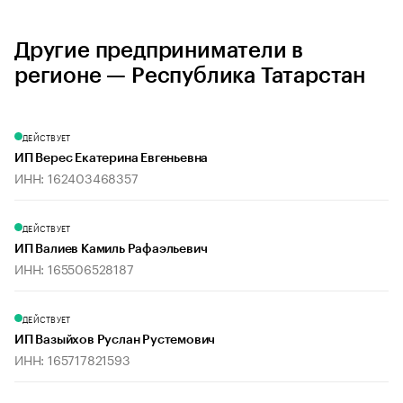
Другие предприниматели в
регионе — Республика Татарстан
ДЕЙСТВУЕТ
ИП Верес Екатерина Евгеньевна
ИНН: 162403468357
ДЕЙСТВУЕТ
ИП Валиев Камиль Рафаэльевич
ИНН: 165506528187
ДЕЙСТВУЕТ
ИП Вазыйхов Руслан Рустемович
ИНН: 165717821593