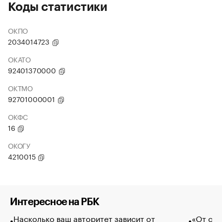
Коды статистики
ОКПО
2034014723
ОКАТО
92401370000
ОКТМО
92701000001
ОКФС
16
ОКОГУ
4210015
Интересное на РБК
Насколько ваш авторитет зависит от
«От спо