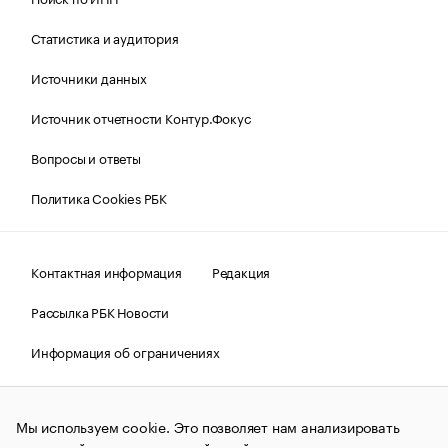
Статистика и аудитория
Источники данных
Источник отчетности Контур.Фокус
Вопросы и ответы
Политика Cookies РБК
Контактная информация
Редакция
Рассылка РБК Новости
Информация об ограничениях
Правовая информация
О соблюдении авторских прав
Мы используем cookie. Это позволяет нам анализировать
© АО «РОСБИЗНЕСКОНСАЛТИНГ»,
1995–2026.
Сообщения
и материалы информационного агентства «РБК»