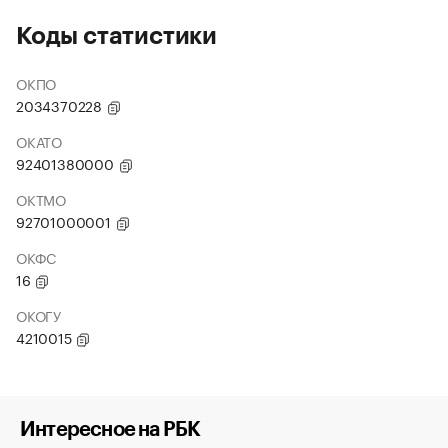
Коды статистики
ОКПО
2034370228
ОКАТО
92401380000
ОКТМО
92701000001
ОКФС
16
ОКОГУ
4210015
Интересное на РБК