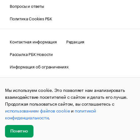
Вопросы и ответы
Политика Cookies РБК
Контактная информация
Редакция
Рассылка РБК Новости
Информация об ограничениях
Правовая информация
О соблюдении авторских прав
Мы используем cookie. Это позволяет нам анализировать
© АО «РОСБИЗНЕСКОНСАЛТИНГ»,
1995–2026.
Сообщения
и материалы информационного агентства «РБК»
взаимодействие посетителей с сайтом и делать его лучше.
(зарегистрировано Федеральной службой по надзору в сфере
Продолжая пользоваться сайтом, вы соглашаетесь с
связи, информационных технологий и массовых
использованием файлов cookie
и
политикой
коммуникаций (Роскомнадзор) 09.12.2015 за номером ИА
№ФС77-63848) сопровождаются пометкой «РБК». Отдельные
конфиденциальности
.
публикации могут содержать информацию,
не предназначенную для пользователей
до 18 лет.
companycardsfeedback@rbc.ru
Понятно
Добавить