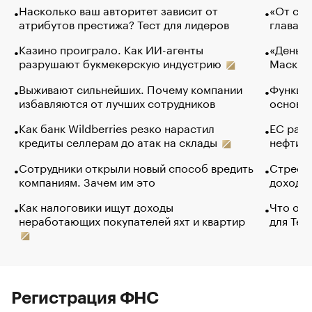
Насколько ваш авторитет зависит от
«От спо
атрибутов престижа? Тест для лидеров
глава к
Казино проиграло. Как ИИ-агенты
«Деньги
разрушают букмекерскую индустрию
Маск в 
Выживают сильнейших. Почему компании
Функции
избавляются от лучших сотрудников
основ э
Как банк Wildberries резко нарастил
ЕС раз
кредиты селлерам до атак на склады
нефти —
Сотрудники открыли новый способ вредить
Стресс 
компаниям. Зачем им это
доходов
Как налоговики ищут доходы
Что обв
неработающих покупателей яхт и квартир
для Tel
Регистрация ФНС