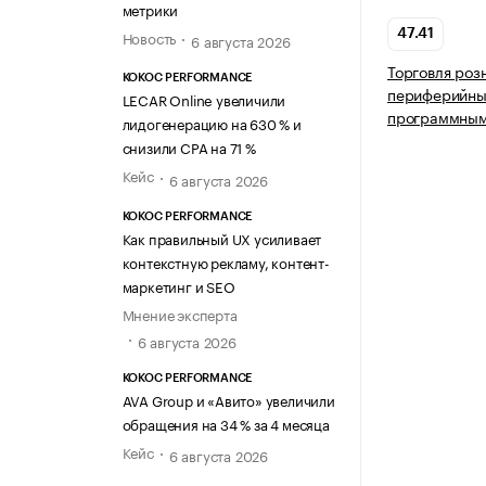
метрики
Новость
47.41
6 августа 2026
Торговля роз
KOKOC PERFORMANCE
периферийным
LECAR Online увеличили
программным
лидогенерацию на 630 % и
снизили CPA на 71 %
Кейс
6 августа 2026
KOKOC PERFORMANCE
Как правильный UX усиливает
контекстную рекламу, контент-
маркетинг и SEO
Мнение эксперта
6 августа 2026
KOKOC PERFORMANCE
AVA Group и «Авито» увеличили
обращения на 34 % за 4 месяца
Кейс
6 августа 2026