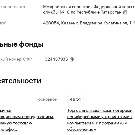
 налогового
Межрайонная инспекция Федеральной налог
службы № 18 по Республике Татарстан
вой
420054, Казань г, Владимира Кулагина ул, 1
ьные фонды
нный номер СФР
1324437936
еятельности
46.51
ОСНОВНОЙ
ничная
Торговля оптовая компьютерами,
кационным оборудованием,
периферийными устройствами к
ичную торговлю
компьютерам и программным
телефо…
обеспечением