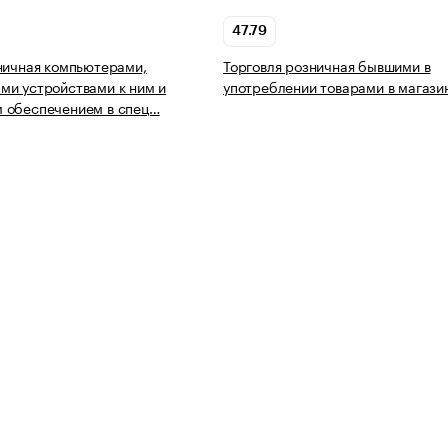
47.79
ничная компьютерами,
Торговля розничная бывшими в
и устройствами к ним и
употреблении товарами в магази
 обеспечением в спец…