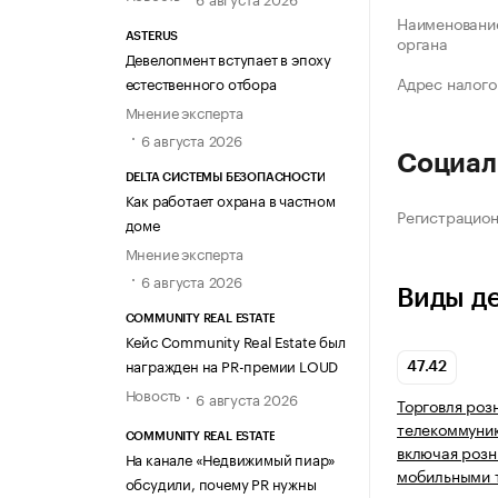
Наименование
ASTERUS
органа
Девелопмент вступает в эпоху
Адрес налого
естественного отбора
Мнение эксперта
6 августа 2026
Социал
DELTA СИСТЕМЫ БЕЗОПАСНОСТИ
Как работает охрана в частном
Регистрацио
доме
Мнение эксперта
6 августа 2026
Виды д
COMMUNITY REAL ESTATE
Кейс Community Real Estate был
награжден на PR-премии LOUD
47.42
Новость
6 августа 2026
Торговля роз
телекоммуни
COMMUNITY REAL ESTATE
включая розн
На канале «Недвижимый пиар»
мобильными 
обсудили, почему PR нужны