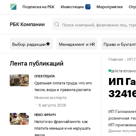
Подписка на РБК
Инвестиции
Мероприятия
Отр
Спорт
Школа управления РБК
РБК Образование
РБ
РБК Компании
Город
Стиль
Крипто
РБК Бизнес-среда
Дискусси
Выбор редакции
Менеджмент и HR
Право и бухгал
Спецпроекты СПб
Конференции СПб
Спецпроекты
Главная
ИП Г
Технологии и медиа
Финансы
Рынок наличной валют
Лента публикаций
ДЕЙСТВУЕТ
ОБНО
СПЕКТРДАТА
ИП Г
Сдельная оплата труда: что это
такое, виды и правила расчета
3241
Мнение эксперта
6 августа 2026
ИП Галиахмет
НЕКО-ФРАНЧ
розничная те
Налоги во франчайзинге: как
ИП присвоен
платить меньше и не нарушать
Данные получен
закон