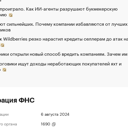
 проиграло. Как ИИ-агенты разрушают букмекерскую
рию
ют сильнейших. Почему компании избавляются от лучших
ников
к Wildberries резко нарастил кредиты селлерам до атак н
ики открыли новый способ вредить компаниям. Зачем им
оговики ищут доходы неработающих покупателей яхт и
р
рация ФНС
ации
6 августа 2024
го органа
1690