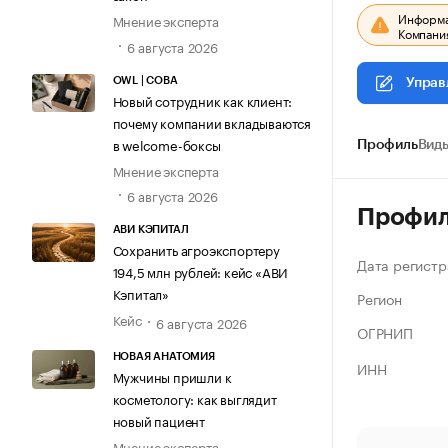
Информац
Мнение эксперта
Компания
6 августа 2026
OWL | СОВА
Управ
Новый сотрудник как клиент:
почему компании вкладываются
в welcome-боксы
Профиль
Виды
Мнение эксперта
6 августа 2026
Профи
АВИ КЭПИТАЛ
Сохранить агроэкспортеру
Дата регистр
194,5 млн рублей: кейс «АВИ
Кэпитал»
Регион
Кейс
6 августа 2026
ОГРНИП
НОВАЯ АНАТОМИЯ
ИНН
Мужчины пришли к
косметологу: как выглядит
новый пациент
Мнение эксперта