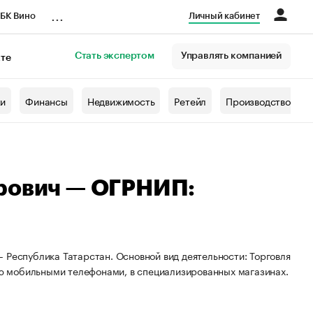
...
БК Вино
Личный кабинет
Стать экспертом
Управлять компанией
кте
азета
жи
Финансы
Недвижимость
Ретейл
Производство
арович — ОГРНИП:
 Республика Татарстан. Основной вид деятельности: Торговля
ю мобильными телефонами, в специализированных магазинах.