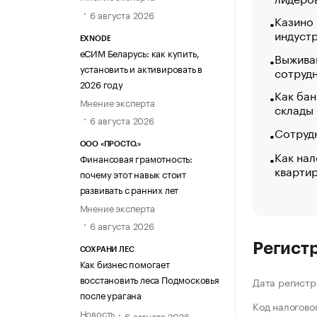
6 августа 2026
Казино
индуст
EXNODE
еСИМ Беларусь: как купить,
Выжива
установить и активировать в
сотруд
2026 году
Как бан
Мнение эксперта
склады
6 августа 2026
Сотрудн
ООО «ПРОСТО.»
Как нал
Финансовая грамотность:
кварти
почему этот навык стоит
развивать с ранних лет
Мнение эксперта
6 августа 2026
Регист
СОХРАНИ ЛЕС
Как бизнес помогает
восстановить леса Подмосковья
Дата регистр
после урагана
Код налогово
Новость
6 августа 2026