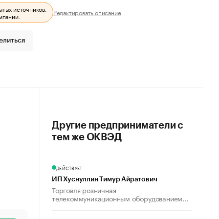
ытых источников.
Редактировать описание
мпании.
елиться
Другие предприниматели с
тем же ОКВЭД
ДЕЙСТВУЕТ
ИП Хуснуллин Тимур Айратович
Торговля розничная
телекоммуникационным оборудованием...