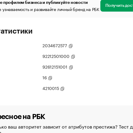
е профилем бизнеса и публикуйте новости
Получить дос
 узнаваемость и развивайте личный бренд на РБК
татистики
2034672577
92212501000
92612151001
16
4210015
есное на РБК
ко ваш авторитет зависит от атрибутов престижа? Тест д
в