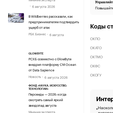
Управляйт
6 августа 2026
Повышайте
В Wildberries рассказали, как
предпринимателям подтвердить
Коды с
ущерб от атак
РБК Бизнес
6 августа
ОКПО
ОКАТО
GLOWBYTE
ОКТМО
РСХБ совместно с GlowByte
внедрил платформу CM Ocean
ОКФС
от Data Sapience
ОКОГУ
Новость
6 августа 2026
ФОНД «НАУКА. ИСКУССТВО.
ТЕХНОЛОГИИ»
Персеиды — 2026: когда
Интер
смотреть самый яркий
звездопад августа
Насколь
лидеро
Мнение эксперта