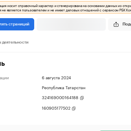
ия носит справочный характер и сгенерирована на основании данных из откр
 не является пользователем и не имеет деловых отношений с сервисом РБК Ко
Под
лять страницей
 деятельности
ль
ации
6 августа 2024
Республика Татарстан
324169000164188
160905177502