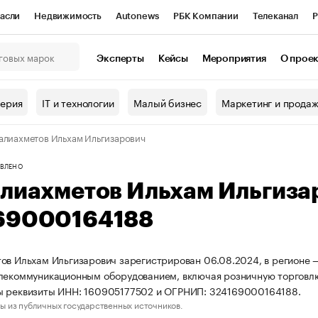
асли
Недвижимость
Autonews
РБК Компании
Телеканал
Р
К Курсы
РБК Life
Тренды
Визионеры
Национальные проекты
Эксперты
Кейсы
Мероприятия
О прое
онный клуб
Исследования
Кредитные рейтинги
Франшизы
Г
терия
IT и технологии
Малый бизнес
Маркетинг и прода
Проверка контрагентов
Политика
Экономика
Бизнес
алиахметов Ильхам Ильгизарович
ы
ВЛЕНО
алиахметов Ильхам Ильгиз
69000164188
ов Ильхам Ильгизарович зарегистрирован 06.08.2024, в регионе —
лекоммуникационным оборудованием, включая розничную торговл
ы реквизиты ИНН: 160905177502 и ОГРНИП: 324169000164188.
ы из публичных государственных источников.