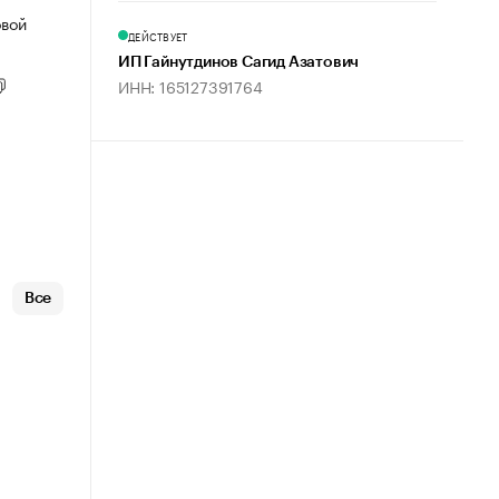
овой
ДЕЙСТВУЕТ
ИП Гайнутдинов Сагид Азатович
ИНН: 165127391764
Все