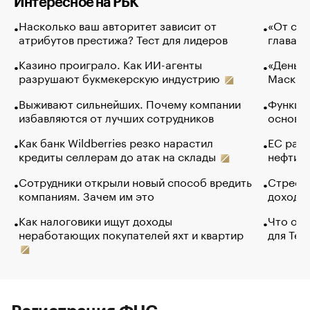
Интересное на РБК
Насколько ваш авторитет зависит от
«От спо
атрибутов престижа? Тест для лидеров
глава к
Казино проиграло. Как ИИ-агенты
«Деньги
разрушают букмекерскую индустрию
Маск в 
Выживают сильнейших. Почему компании
Функции
избавляются от лучших сотрудников
основ э
Как банк Wildberries резко нарастил
ЕС раз
кредиты селлерам до атак на склады
нефти —
Сотрудники открыли новый способ вредить
Стресс 
компаниям. Зачем им это
доходов
Как налоговики ищут доходы
Что обв
неработающих покупателей яхт и квартир
для Tel