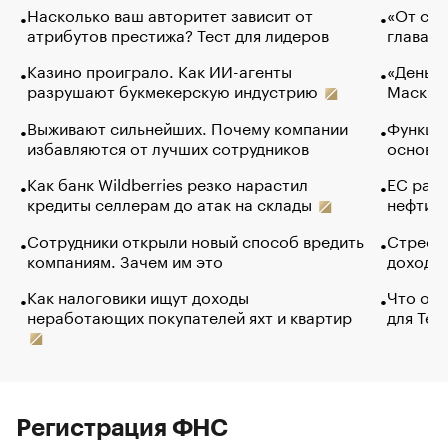
Насколько ваш авторитет зависит от
«От спо
атрибутов престижа? Тест для лидеров
глава к
Казино проиграло. Как ИИ-агенты
«Деньги
разрушают букмекерскую индустрию
Маск в 
Выживают сильнейших. Почему компании
Функции
избавляются от лучших сотрудников
основ э
Как банк Wildberries резко нарастил
ЕС раз
кредиты селлерам до атак на склады
нефти —
Сотрудники открыли новый способ вредить
Стресс 
компаниям. Зачем им это
доходов
Как налоговики ищут доходы
Что обв
неработающих покупателей яхт и квартир
для Tel
Регистрация ФНС