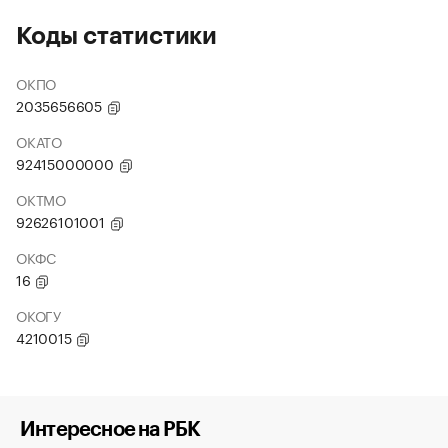
Коды статистики
ОКПО
2035656605
ОКАТО
92415000000
ОКТМО
92626101001
ОКФС
16
ОКОГУ
4210015
Интересное на РБК