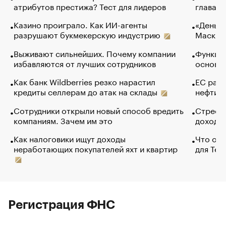
атрибутов престижа? Тест для лидеров
глава к
Казино проиграло. Как ИИ-агенты
«Деньги
разрушают букмекерскую индустрию
Маск в 
Выживают сильнейших. Почему компании
Функции
избавляются от лучших сотрудников
основ э
Как банк Wildberries резко нарастил
ЕС раз
кредиты селлерам до атак на склады
нефти —
Сотрудники открыли новый способ вредить
Стресс 
компаниям. Зачем им это
доходов
Как налоговики ищут доходы
Что обв
неработающих покупателей яхт и квартир
для Tel
Регистрация ФНС