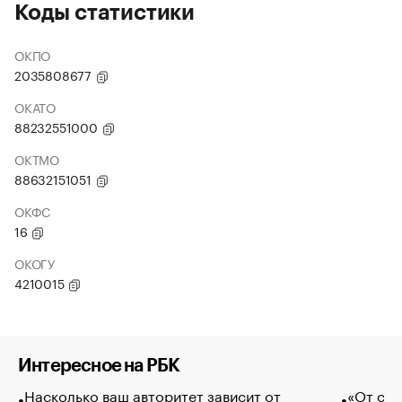
Коды статистики
ОКПО
2035808677
ОКАТО
88232551000
ОКТМО
88632151051
ОКФС
16
ОКОГУ
4210015
Интересное на РБК
Насколько ваш авторитет зависит от
«От спо