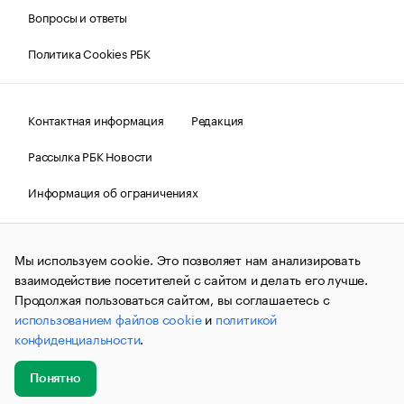
Вопросы и ответы
Политика Cookies РБК
Контактная информация
Редакция
Рассылка РБК Новости
Информация об ограничениях
Правовая информация
О соблюдении авторских прав
Мы используем cookie. Это позволяет нам анализировать
© АО «РОСБИЗНЕСКОНСАЛТИНГ»,
1995–2026.
Сообщения
и материалы информационного агентства «РБК»
взаимодействие посетителей с сайтом и делать его лучше.
(зарегистрировано Федеральной службой по надзору в сфере
Продолжая пользоваться сайтом, вы соглашаетесь с
связи, информационных технологий и массовых
использованием файлов cookie
и
политикой
коммуникаций (Роскомнадзор) 09.12.2015 за номером ИА
№ФС77-63848) сопровождаются пометкой «РБК». Отдельные
конфиденциальности
.
публикации могут содержать информацию,
не предназначенную для пользователей
до 18 лет.
companycardsfeedback@rbc.ru
Понятно
Добавить