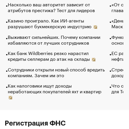
Насколько ваш авторитет зависит от
«От спо
атрибутов престижа? Тест для лидеров
глава к
Казино проиграло. Как ИИ-агенты
«Деньги
разрушают букмекерскую индустрию
Маск в 
Выживают сильнейших. Почему компании
Функции
избавляются от лучших сотрудников
основ э
Как банк Wildberries резко нарастил
ЕС раз
кредиты селлерам до атак на склады
нефти —
Сотрудники открыли новый способ вредить
Стресс 
компаниям. Зачем им это
доходов
Как налоговики ищут доходы
Что обв
неработающих покупателей яхт и квартир
для Tel
Регистрация ФНС