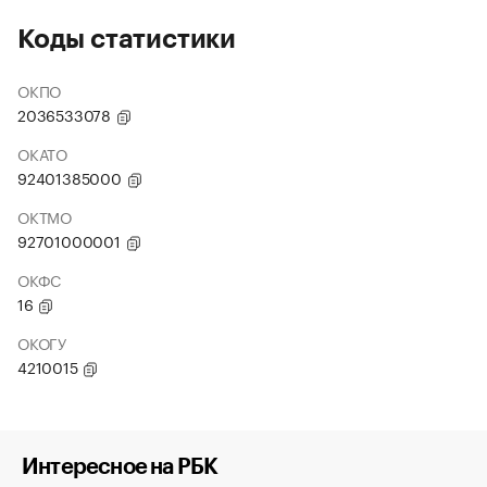
Коды статистики
ОКПО
2036533078
ОКАТО
92401385000
ОКТМО
92701000001
ОКФС
16
ОКОГУ
4210015
Интересное на РБК