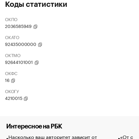
Коды статистики
ОКПО
2036585949
ОКАТО
92435000000
ОКТМО
92644101001
ОКФС
16
ОКОГУ
4210015
Интересное на РБК
Насколько ваш авторитет зависит от
«От спо