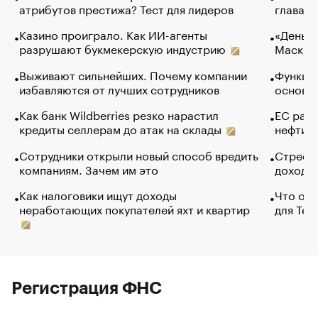
атрибутов престижа? Тест для лидеров
глава к
Казино проиграло. Как ИИ-агенты
«Деньги
разрушают букмекерскую индустрию
Маск в 
Выживают сильнейших. Почему компании
Функции
избавляются от лучших сотрудников
основ э
Как банк Wildberries резко нарастил
ЕС раз
кредиты селлерам до атак на склады
нефти —
Сотрудники открыли новый способ вредить
Стресс 
компаниям. Зачем им это
доходов
Как налоговики ищут доходы
Что обв
неработающих покупателей яхт и квартир
для Tel
Регистрация ФНС