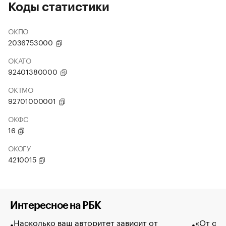
Коды статистики
ОКПО
2036753000
ОКАТО
92401380000
ОКТМО
92701000001
ОКФС
16
ОКОГУ
4210015
Интересное на РБК
Насколько ваш авторитет зависит от
«От спо