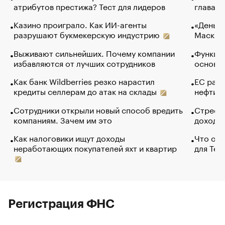
атрибутов престижа? Тест для лидеров
глава к
Казино проиграло. Как ИИ-агенты
«Деньги
разрушают букмекерскую индустрию
Маск в 
Выживают сильнейших. Почему компании
Функции
избавляются от лучших сотрудников
основ э
Как банк Wildberries резко нарастил
ЕС раз
кредиты селлерам до атак на склады
нефти —
Сотрудники открыли новый способ вредить
Стресс 
компаниям. Зачем им это
доходов
Как налоговики ищут доходы
Что обв
неработающих покупателей яхт и квартир
для Tel
Регистрация ФНС