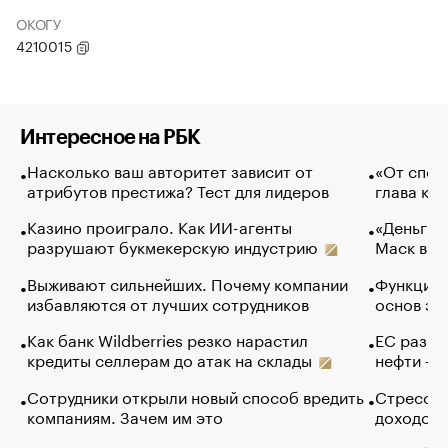
ОКОГУ
4210015
Интересное на РБК
Насколько ваш авторитет зависит от
«От спор
атрибутов престижа? Тест для лидеров
глава ко
Казино проиграло. Как ИИ-агенты
«Деньги б
разрушают букмекерскую индустрию
Маск в и
Выживают сильнейших. Почему компании
Функции 
избавляются от лучших сотрудников
основ эф
Как банк Wildberries резко нарастил
ЕС разре
кредиты селлерам до атак на склады
нефти — 
Сотрудники открыли новый способ вредить
Стресс о
компаниям. Зачем им это
доходов 