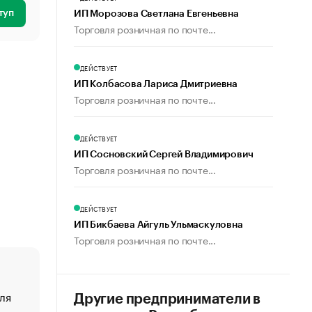
туп
ИП Морозова Светлана Евгеньевна
Торговля розничная по почте...
ДЕЙСТВУЕТ
ИП Колбасова Лариса Дмитриевна
Торговля розничная по почте...
ДЕЙСТВУЕТ
ИП Сосновский Сергей Владимирович
Торговля розничная по почте...
ДЕЙСТВУЕТ
ИП Бикбаева Айгуль Ульмаскуловна
Торговля розничная по почте...
ля
«От спорта тело стареет иначе». Как живет глава ко
Другие предприниматели в
создавшей GTA