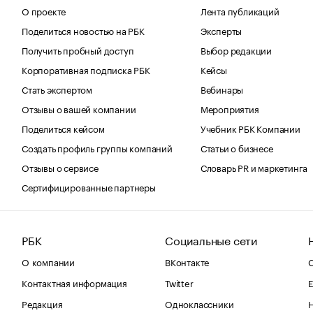
О проекте
Лента публикаций
Поделиться новостью на РБК
Эксперты
Получить пробный доступ
Выбор редакции
Корпоративная подписка РБК
Кейсы
Стать экспертом
Вебинары
Отзывы о вашей компании
Мероприятия
Поделиться кейсом
Учебник РБК Компании
Создать профиль группы компаний
Статьи о бизнесе
Отзывы о сервисе
Словарь PR и маркетинга
Сертифицированные партнеры
РБК
Социальные сети
О компании
ВКонтакте
С
Контактная информация
Twitter
Е
Редакция
Одноклассники