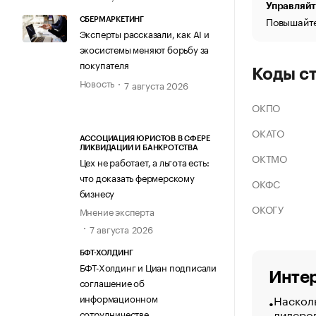
Управляйт
Повышайте
СБЕРМАРКЕТИНГ
Эксперты рассказали, как AI и
экосистемы меняют борьбу за
покупателя
Коды с
Новость
7 августа 2026
ОКПО
ОКАТО
АССОЦИАЦИЯ ЮРИСТОВ В СФЕРЕ
ЛИКВИДАЦИИ И БАНКРОТСТВА
ОКТМО
Цех не работает, а льгота есть:
что доказать фермерскому
ОКФС
бизнесу
ОКОГУ
Мнение эксперта
7 августа 2026
БФТ-ХОЛДИНГ
БФТ-Холдинг и Циан подписали
Интер
соглашение об
Насколь
информационном
лидеро
сотрудничестве