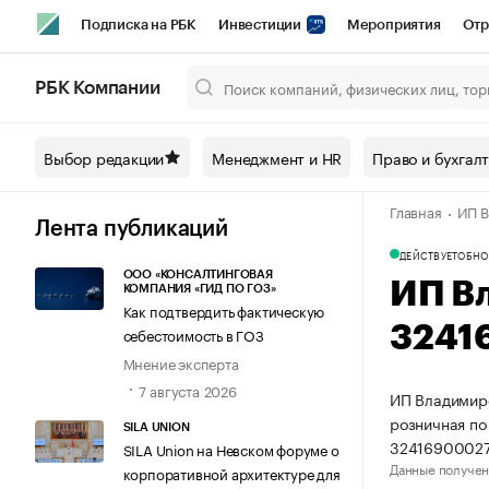
Подписка на РБК
Инвестиции
Мероприятия
Отр
Спорт
Школа управления РБК
РБК Образование
РБ
РБК Компании
Город
Стиль
Крипто
РБК Бизнес-среда
Дискусси
Выбор редакции
Менеджмент и HR
Право и бухгал
Спецпроекты СПб
Конференции СПб
Спецпроекты
Главная
ИП В
Технологии и медиа
Финансы
Рынок наличной валют
Лента публикаций
ДЕЙСТВУЕТ
ОБНО
ООО «КОНСАЛТИНГОВАЯ
ИП В
КОМПАНИЯ «ГИД ПО ГОЗ»
Как подтвердить фактическую
3241
себестоимость в ГОЗ
Мнение эксперта
7 августа 2026
ИП Владимиро
розничная по
SILA UNION
32416900027
SILA Union на Невском форуме о
Данные получен
корпоративной архитектуре для