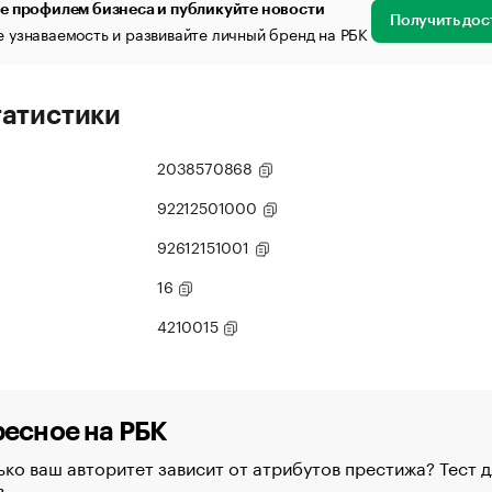
е профилем бизнеса и публикуйте новости
Получить дос
 узнаваемость и развивайте личный бренд на РБК
татистики
2038570868
92212501000
92612151001
16
4210015
есное на РБК
ко ваш авторитет зависит от атрибутов престижа? Тест д
в