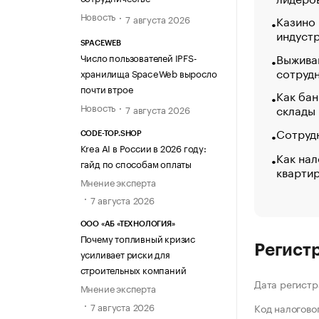
Новость
7 августа 2026
Казино
индуст
SPACEWEB
Выжива
Число пользователей IPFS-
сотруд
хранилища SpaceWeb выросло
почти втрое
Как бан
Новость
склады
7 августа 2026
Сотрудн
CODE-TOP.SHOP
Krea AI в России в 2026 году:
Как нал
гайд по способам оплаты
кварти
Мнение эксперта
7 августа 2026
ООО «АБ «ТЕХНОЛОГИЯ»
Почему топливный кризис
Регист
усиливает риски для
строительных компаний
Дата регистр
Мнение эксперта
7 августа 2026
Код налогово