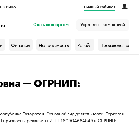
...
БК Вино
Личный кабинет
Стать экспертом
Управлять компанией
кте
азета
жи
Финансы
Недвижимость
Ретейл
Производство
овна — ОГРНИП:
еспублика Татарстан. Основной вид деятельности: Торговля
 ИП присвоены реквизиты ИНН: 160904684549 и ОГРНИП: