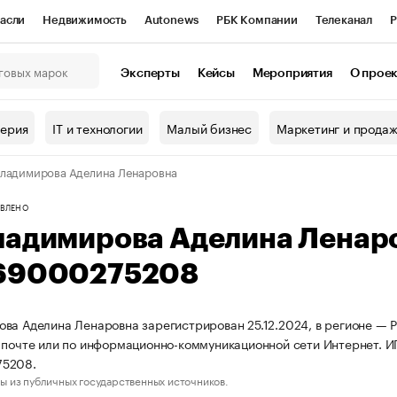
асли
Недвижимость
Autonews
РБК Компании
Телеканал
Р
К Курсы
РБК Life
Тренды
Визионеры
Национальные проекты
Эксперты
Кейсы
Мероприятия
О прое
онный клуб
Исследования
Кредитные рейтинги
Франшизы
Г
терия
IT и технологии
Малый бизнес
Маркетинг и прода
Проверка контрагентов
Политика
Экономика
Бизнес
ладимирова Аделина Ленаровна
ы
ВЛЕНО
ладимирова Аделина Ленар
69000275208
ва Аделина Ленаровна зарегистрирован 25.12.2024, в регионе — Р
 почте или по информационно-коммуникационной сети Интернет.
5208.
ы из публичных государственных источников.