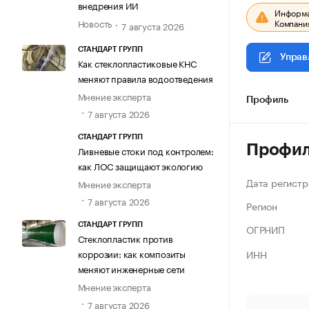
внедрения ИИ
Информац
Компания
Новость
7 августа 2026
СТАНДАРТ ГРУПП
Управ
Как стеклопластиковые КНС
меняют правила водоотведения
Мнение эксперта
Профиль
7 августа 2026
СТАНДАРТ ГРУПП
Профи
Ливневые стоки под контролем:
как ЛОС защищают экологию
Дата регистр
Мнение эксперта
7 августа 2026
Регион
СТАНДАРТ ГРУПП
ОГРНИП
Стеклопластик против
ИНН
коррозии: как композиты
меняют инженерные сети
Мнение эксперта
7 августа 2026