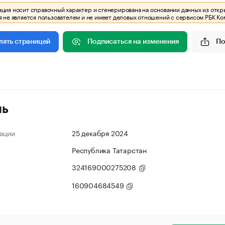
ия носит справочный характер и сгенерирована на основании данных из откр
 не является пользователем и не имеет деловых отношений с сервисом РБК Ко
Подписаться на изменения
По
лять страницей
ль
ации
25 декабря 2024
Республика Татарстан
324169000275208
160904684549