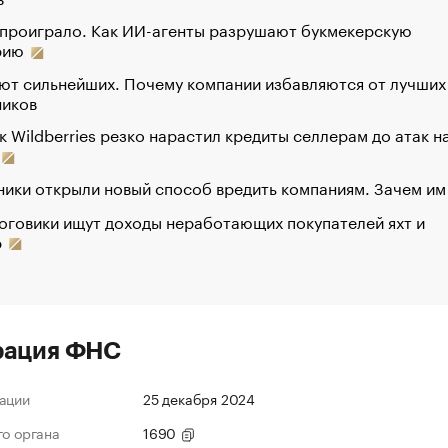
 проиграло. Как ИИ-агенты разрушают букмекерскую
рию
ют сильнейших. Почему компании избавляются от лучших
ников
к Wildberries резко нарастил кредиты селлерам до атак н
ики открыли новый способ вредить компаниям. Зачем им
оговики ищут доходы неработающих покупателей яхт и
р
рация ФНС
ации
25 декабря 2024
го органа
1690