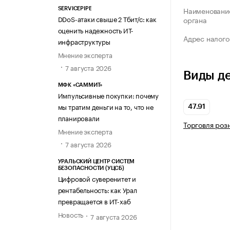
Наименование
SERVICEPIPE
DDoS-атаки свыше 2 Тбит/с: как
органа
оценить надежность ИТ-
Адрес налого
инфраструктуры
Мнение эксперта
7 августа 2026
Виды д
МФК «САММИТ»
Импульсивные покупки: почему
мы тратим деньги на то, что не
47.91
планировали
Торговля роз
Мнение эксперта
7 августа 2026
УРАЛЬСКИЙ ЦЕНТР СИСТЕМ
БЕЗОПАСНОСТИ (УЦСБ)
Цифровой суверенитет и
рентабельность: как Урал
превращается в ИТ-хаб
Новость
7 августа 2026