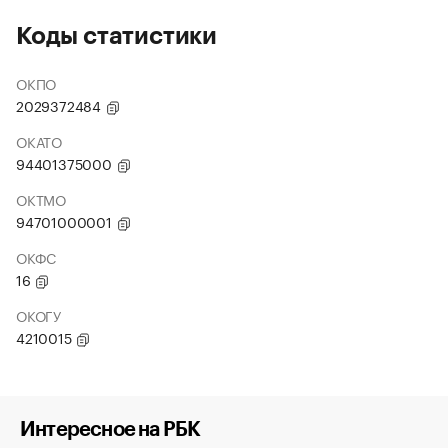
Коды статистики
ОКПО
2029372484
ОКАТО
94401375000
ОКТМО
94701000001
ОКФС
16
ОКОГУ
4210015
Интересное на РБК