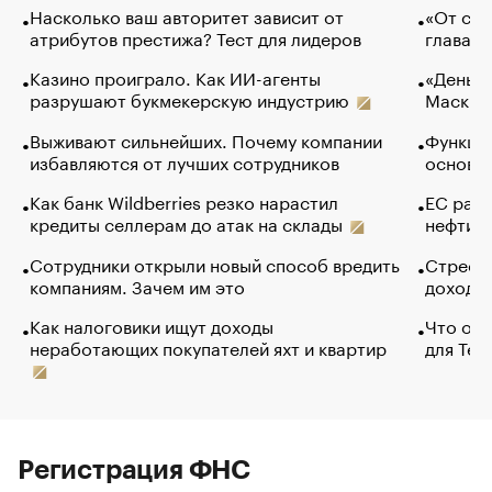
Насколько ваш авторитет зависит от
«От спо
атрибутов престижа? Тест для лидеров
глава к
Казино проиграло. Как ИИ-агенты
«Деньги
разрушают букмекерскую индустрию
Маск в 
Выживают сильнейших. Почему компании
Функции
избавляются от лучших сотрудников
основ э
Как банк Wildberries резко нарастил
ЕС раз
кредиты селлерам до атак на склады
нефти —
Сотрудники открыли новый способ вредить
Стресс 
компаниям. Зачем им это
доходов
Как налоговики ищут доходы
Что обв
неработающих покупателей яхт и квартир
для Tel
Регистрация ФНС