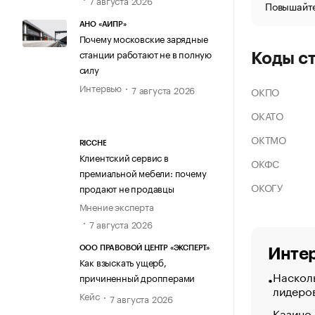
Повышайте
АНО «АИПР»
Почему московские зарядные
станции работают не в полную
Коды с
силу
Интервью
7 августа 2026
ОКПО
ОКАТО
ОКТМО
RICCHE
Клиентский сервис в
ОКФС
премиальной мебели: почему
ОКОГУ
продают не продавцы
Мнение эксперта
7 августа 2026
ООО ПРАВОВОЙ ЦЕНТР «ЭКСПЕРТ»
Интер
Как взыскать ущерб,
Насколь
причиненный дропперами
лидеро
Кейс
7 августа 2026
Казино