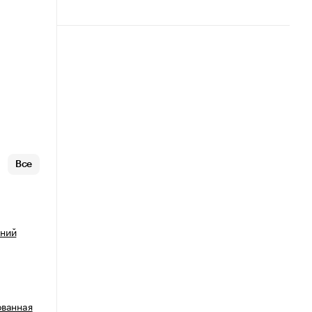
Все
иний
ованная