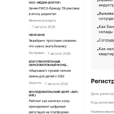
индуст
ООО «МЕДИА-ДОКТОР»
Зачем FMCG-бренду ТВ-реклама
Выжива
в эпоху диджитал
сотруд
Мнение эксперта
Как бан
7 августа 2026
склады
СВОЙ БАНК
Сотрудн
Эквайринг простыми словами:
что нужно знать бизнесу
Как нал
Интервью
кварти
7 августа 2026
БЛАГОТВОРИТЕЛЬНЫЙ
ОБРАЗОВАТЕЛЬНЫЙ ФОНД
«МАРХАМАТ»
«Мархамат» провел летние
смены для детей с ОВЗ
Регист
Новость
7 августа 2026
Дата регистр
ИССЛЕДОВАТЕЛЬСКИЙ ЦЕНТР «АБП»
(ABL)
Рейтинг как капитал: кому
Код налогово
принадлежит цифровая
Наименование
репутация на платформах