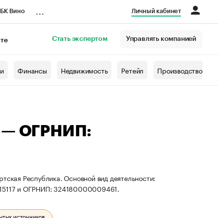
...
БК Вино
Личный кабинет
Стать экспертом
Управлять компанией
кте
азета
жи
Финансы
Недвижимость
Ретейл
Производство
ч — ОГРНИП:
ртская Республика. Основной вид деятельности:
015117 и ОГРНИП: 324180000009461.
ытых источников.