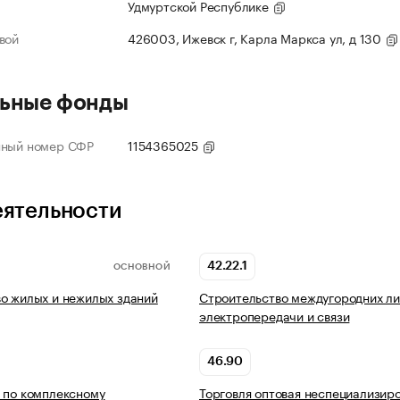
Удмуртской Республике
вой
426003, Ижевск г, Карла Маркса ул, д 130
ьные фонды
нный номер СФР
1154365025
еятельности
42.22.1
ОСНОВНОЙ
о жилых и нежилых зданий
Строительство междугородних л
электропередачи и связи
46.90
 по комплексному
Торговля оптовая неспециализир