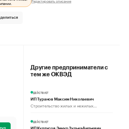
Редактировать описание
мпании.
делиться
Другие предприниматели с
тем же ОКВЭД
ДЕЙСТВУЕТ
ИП Туранов Максим Николаевич
Строительство жилых и нежилых...
ДЕЙСТВУЕТ
туп
ИП Куддусов Зинур Зулькафильевич