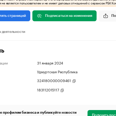
 не является пользователем и не имеет деловых отношений с сервисом РБК Ко
Подписаться на изменения
По
лять страницей
 деятельности
ль
ации
31 января 2024
Удмуртская Республика
324180000009461
183112015117
е профилем бизнеса и публикуйте новости
Получить дос