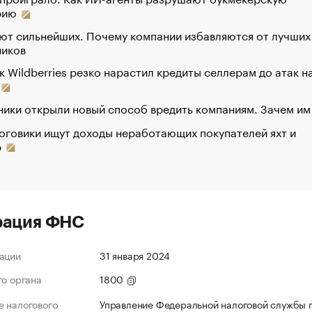
рию
ют сильнейших. Почему компании избавляются от лучших
ников
к Wildberries резко нарастил кредиты селлерам до атак н
ики открыли новый способ вредить компаниям. Зачем им
оговики ищут доходы неработающих покупателей яхт и
р
рация ФНС
ации
31 января 2024
го органа
1800
 налогового
Управление Федеральной налоговой службы 