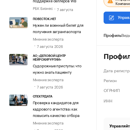
поддержке селлеров WB
Компания
РБК Бизнес
7 августа
Управ
ПОВЕСТОК.НЕТ
Нужен ли военный билет для
получения загранпаспорта
Профиль
Виды
Мнение эксперта
7 августа 2026
Профи
АО «ДЕЛОВОЙ ЦЕНТР
НЕЙРОХИРУРГИИ»
Судорожные приступы: что
Дата регистр
нужно знать пациенту
Мнение эксперта
Регион
7 августа 2026
ОГРНИП
СПЕКТРДАТА
ИНН
Проверка кандидатов для
кадрового агентства: как
повысить качество отбора
Мнение эксперта
Управляйт
7 августа 2026