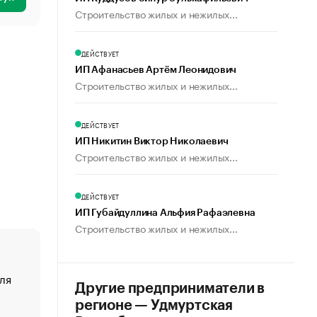
Строительство жилых и нежилых...
ДЕЙСТВУЕТ
ИП Афанасьев Артём Леонидович
Строительство жилых и нежилых...
ДЕЙСТВУЕТ
ИП Никитин Виктор Николаевич
Строительство жилых и нежилых...
ДЕЙСТВУЕТ
ИП Губайдуллина Альфия Рафаэлевна
Строительство жилых и нежилых...
ля
«От спорта тело стареет иначе». Как живет глава ко
Другие предприниматели в
создавшей GTA
регионе — Удмуртская
«Деньги будут не нужны»: что рассказал Маск в инт