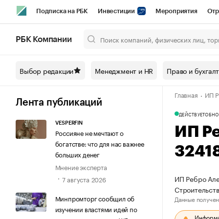
Подписка на РБК
Инвестиции
Мероприятия
Отр
Спорт
Школа управления РБК
РБК Образование
РБ
РБК Компании
Город
Стиль
Крипто
РБК Бизнес-среда
Дискусси
Выбор редакции
Менеджмент и HR
Право и бухгал
Спецпроекты СПб
Конференции СПб
Спецпроекты
Главная
ИП Р
Технологии и медиа
Финансы
Рынок наличной валют
Лента публикаций
ДЕЙСТВУЕТ
ОБНО
VESPERFIN
ИП Р
Россияне не мечтают о
богатстве: что для нас важнее
3241
больших денег
Мнение эксперта
ИП Ребро Але
7 августа 2026
Строительств
Минпромторг сообщил об
Данные получен
изучении властями идей по
Информац