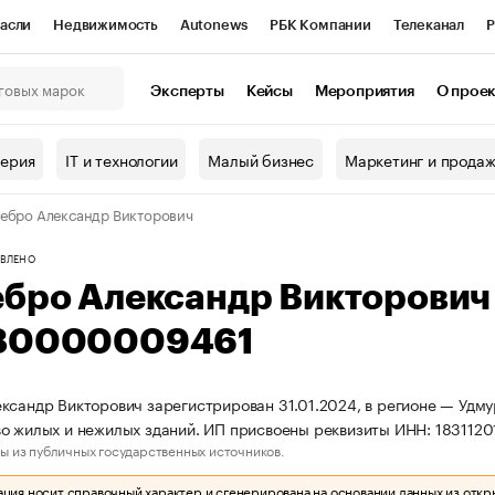
асли
Недвижимость
Autonews
РБК Компании
Телеканал
Р
К Курсы
РБК Life
Тренды
Визионеры
Национальные проекты
Эксперты
Кейсы
Мероприятия
О прое
онный клуб
Исследования
Кредитные рейтинги
Франшизы
Г
терия
IT и технологии
Малый бизнес
Маркетинг и прода
Проверка контрагентов
Политика
Экономика
Бизнес
ебро Александр Викторович
ы
ВЛЕНО
ебро Александр Викторови
80000009461
ксандр Викторович зарегистрирован 31.01.2024, в регионе — Удму
о жилых и нежилых зданий. ИП присвоены реквизиты ИНН: 183112
ы из публичных государственных источников.
ия носит справочный характер и сгенерирована на основании данных из откр