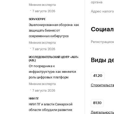
органа
Мнение эксперта
7 августа 2026
Адрес налого
SERVICEPIPE
Эшелонированная оборона: как
Социал
защищать бизнес от
современных киберугроз
Регистрацио
Мнение эксперта
7 августа 2026
ИССЛЕДОВАТЕЛЬСКИЙ ЦЕНТР «АБП»
Виды д
(ABL)
От посредника к
инфраструктуре: как меняется
41.20
роль цифровых платформ
Мнение эксперта
Строительств
7 августа 2026
НИИ ПГ
НИИ ПГ и власти Самарской
81.10
области обсудили развитие
Деятельность