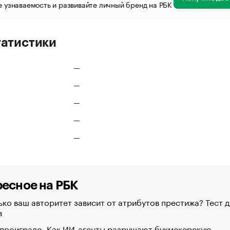
 узнаваемость и развивайте личный бренд на РБК
татистики
—
—
—
—
—
есное на РБК
ко ваш авторитет зависит от атрибутов престижа? Тест д
в
 проиграло. Как ИИ-агенты разрушают букмекерскую