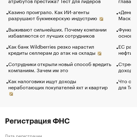
атрибутов престижа? Тест для лидеров
глава к
Казино проиграло. Как ИИ-агенты
«Деньги
разрушают букмекерскую индустрию
Маск в 
Выживают сильнейших. Почему компании
Функции
избавляются от лучших сотрудников
основ э
Как банк Wildberries резко нарастил
ЕС раз
кредиты селлерам до атак на склады
нефти —
Сотрудники открыли новый способ вредить
Стресс 
компаниям. Зачем им это
доходов
Как налоговики ищут доходы
Что обв
неработающих покупателей яхт и квартир
для Tel
Регистрация ФНС
Дата регистрации