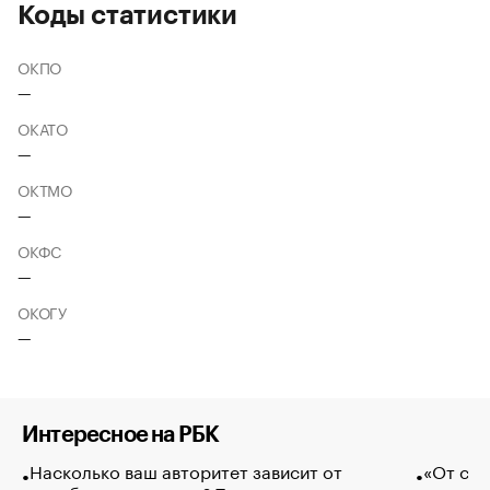
Коды статистики
ОКПО
—
ОКАТО
—
ОКТМО
—
ОКФС
—
ОКОГУ
—
Интересное на РБК
Насколько ваш авторитет зависит от
«От спо