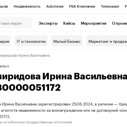
асли
Недвижимость
Autonews
РБК Компании
Телеканал
Р
К Курсы
РБК Life
Тренды
Визионеры
Национальные проекты
Эксперты
Кейсы
Мероприятия
О прое
онный клуб
Исследования
Кредитные рейтинги
Франшизы
Г
терия
IT и технологии
Малый бизнес
Маркетинг и прода
Проверка контрагентов
Политика
Экономика
Бизнес
виридова Ирина Васильевна
ы
ВЛЕНО
виридова Ирина Васильевн
80000051172
 Ирина Васильевна зарегистрирован 25.06.2024, в регионе — Удму
 агентств недвижимости за вознаграждение или на договорной ос
1172.
ы из публичных государственных источников.