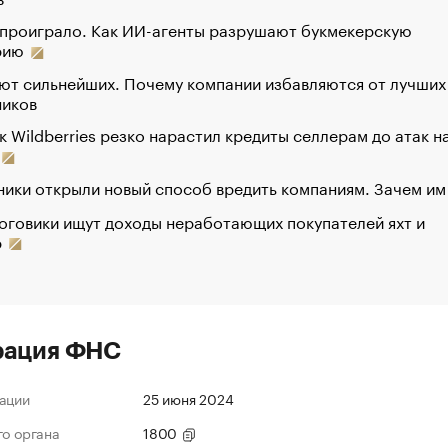
 проиграло. Как ИИ-агенты разрушают букмекерскую
рию
ют сильнейших. Почему компании избавляются от лучших
ников
к Wildberries резко нарастил кредиты селлерам до атак н
ики открыли новый способ вредить компаниям. Зачем им
оговики ищут доходы неработающих покупателей яхт и
р
рация ФНС
ации
25 июня 2024
го органа
1800