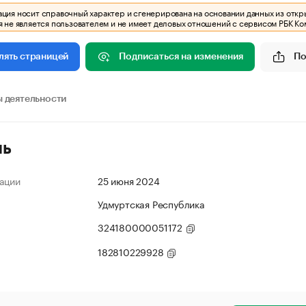
ия носит справочный характер и сгенерирована на основании данных из откр
 не является пользователем и не имеет деловых отношений с сервисом РБК Ко
Подписаться на изменения
По
лять страницей
 деятельности
ль
ации
25 июня 2024
Удмуртская Республика
324180000051172
182810229928