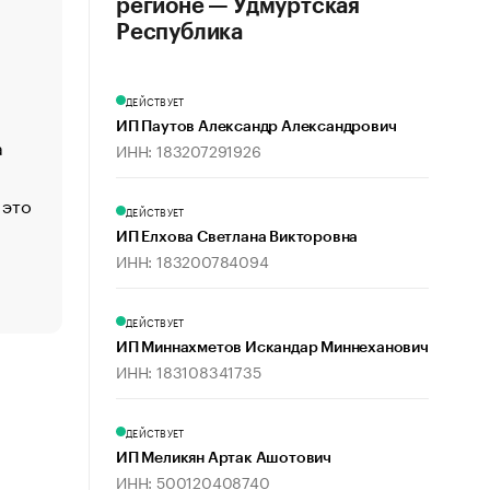
регионе — Удмуртская
«Деньги будут не нужны»: что рассказал Маск в инт
Республика
Economist
Функции менеджмента: пять ключевых основ эффект
ДЕЙСТВУЕТ
управления
ИП Паутов Александр Александрович
а
ЕС разрешил конфискацию российской нефти — чем
ИНН: 183207291926
Москва
 это
Стресс обеспеченных людей: почему рост доходов 
ДЕЙСТВУЕТ
счастья
ИП Елхова Светлана Викторовна
Что обвинения против Павла Дурова значат для Tele
ИНН: 183200784094
пользователей
ДЕЙСТВУЕТ
ИП Миннахметов Искандар Миннеханович
ИНН: 183108341735
ДЕЙСТВУЕТ
ИП Меликян Артак Ашотович
ИНН: 500120408740