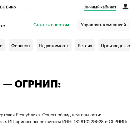
...
БК Вино
Личный кабинет
Стать экспертом
Управлять компанией
кте
азета
жи
Финансы
Недвижимость
Ретейл
Производство
а — ОГРНИП:
ртская Республика. Основной вид деятельности:
нове. ИП присвоены реквизиты ИНН: 182810229928 и ОГРНИП: