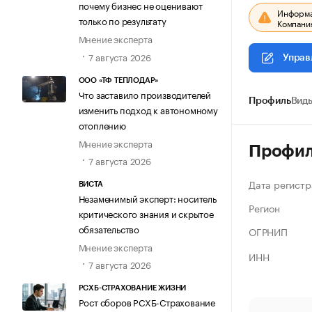
почему бизнес не оценивают
Информац
только по результату
Компания
Мнение эксперта
7 августа 2026
Управ
ООО «ТФ ТЕПЛОДАР»
Что заставило производителей
Профиль
Виды
изменить подход к автономному
отоплению
Мнение эксперта
Профи
7 августа 2026
Дата регистр
ВИСТА
Незаменимый эксперт: носитель
Регион
критического знания и скрытое
обязательство
ОГРНИП
Мнение эксперта
ИНН
7 августа 2026
РСХБ-СТРАХОВАНИЕ ЖИЗНИ
Рост сборов РСХБ-Страхование