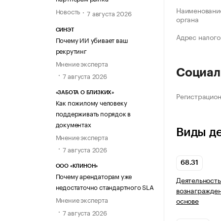
Наименование
Новость
7 августа 2026
органа
СИНЭТ
Адрес налого
Почему ИИ убивает ваш
рекрутинг
Мнение эксперта
Социал
7 августа 2026
«ЗАБОТА О БЛИЗКИХ»
Регистрацио
Как пожилому человеку
поддерживать порядок в
документах
Виды д
Мнение эксперта
7 августа 2026
68.31
ООО «КЛИНОН»
Почему арендаторам уже
Деятельность
недостаточно стандартного SLA
вознагражден
Мнение эксперта
основе
7 августа 2026