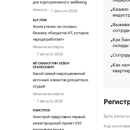
для корпоративного wellbeing
Казино
Новость
7 августа 2026
индуст
ALP ITSM
Выжива
Тихие утечки: во сколько
сотруд
бизнесу обходится ИТ, которое
Как бан
«вроде работает»
склады
Мнение эксперта
Сотрудн
7 августа 2026
Как нал
ИП ОВАНОГЛЯН ЛЕВОН
ОГАНЕСОВИЧ
кварти
Какой самый недооцененный
источник клиентов для детских
студий
Мнение эксперта
7 августа 2026
Регист
УНИСТРОЙ
Дата регистр
Унистрой представил первый
нижегородский проект 100
Код налогово
партнерам рынка