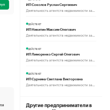
туп
ИП Соколов Руслан Сергеевич
Деятельность агентств недвижимости за...
ДЕЙСТВУЕТ
ИП Никитин Максим Олегович
Деятельность агентств недвижимости за...
ДЕЙСТВУЕТ
ИП Лиморенко Сергей Олегович
Деятельность агентств недвижимости за...
ДЕЙСТВУЕТ
ИП Сурнина Светлана Викторовна
Деятельность агентств недвижимости за...
ля
«От спорта тело стареет иначе». Как живет глава ко
Другие предприниматели в
создавшей GTA