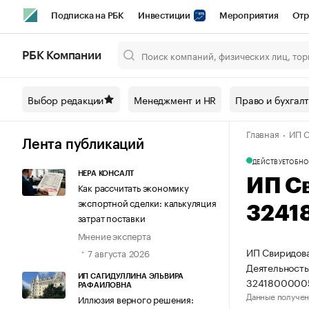
Подписка на РБК
Инвестиции
Мероприятия
Отр
Спорт
Школа управления РБК
РБК Образование
РБ
РБК Компании
Город
Стиль
Крипто
РБК Бизнес-среда
Дискусси
Выбор редакции
Менеджмент и HR
Право и бухгал
Спецпроекты СПб
Конференции СПб
Спецпроекты
Главная
ИП С
Технологии и медиа
Финансы
Рынок наличной валют
Лента публикаций
ДЕЙСТВУЕТ
ОБНО
НЕРА КОНСАЛТ
ИП С
Как рассчитать экономику
экспортной сделки: калькуляция
3241
затрат поставки
Мнение эксперта
ИП Свиридова
7 августа 2026
Деятельность
ИП САГИДУЛЛИНА ЭЛЬВИРА
32418000005
РАФАИЛОВНА
Данные получен
Иллюзия верного решения: