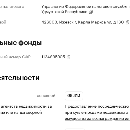
 налогового
Управление Федеральной налоговой службы 
Удмуртской Республике
вой
426003, Ижевск г, Карла Маркса ул, д 130
ьные фонды
нный номер СФР
1134695905
еятельности
68.31.1
ОСНОВНОЙ
 агентств недвижимости за
Предоставление посреднических 
ие или на договорной
при купле-продаже недвижимого
имущества за вознаграждение ил