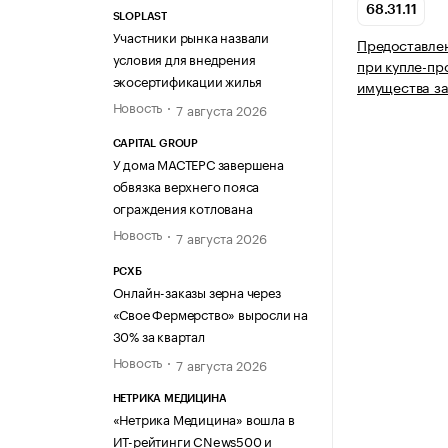
68.31.11
SLOPLAST
Участники рынка назвали
Предоставлен
условия для внедрения
при купле-пр
экосертификации жилья
имущества з
Новость
7 августа 2026
CAPITAL GROUP
У дома МАСТЕРС завершена
обвязка верхнего пояса
ограждения котлована
Новость
7 августа 2026
РСХБ
Онлайн-заказы зерна через
«Свое Фермерство» выросли на
30% за квартал
Новость
7 августа 2026
НЕТРИКА МЕДИЦИНА
«Нетрика Медицина» вошла в
ИТ-рейтинги CNews500 и