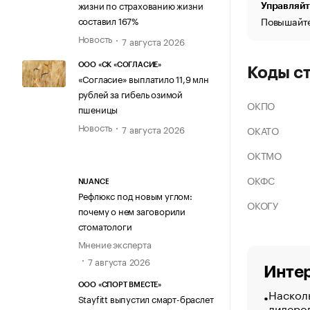
жизни по страхованию жизни
Управляйт
Повышайте
составил 167%
Новость
7 августа 2026
ООО «СК «СОГЛАСИЕ»
Коды с
«Согласие» выплатило 11,9 млн
рублей за гибель озимой
ОКПО
пшеницы
Новость
7 августа 2026
ОКАТО
ОКТМО
ОКФС
NUANCE
Рефлюкс под новым углом:
ОКОГУ
почему о нем заговорили
стоматологи
Мнение эксперта
7 августа 2026
Интер
ООО «СПОРТ ВМЕСТЕ»
Насколь
Stayfitt выпустил смарт-браслет
лидеро