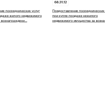
68.31.12
ие посреднических услуг
Предоставление посреднических 
одаже жилого недвижимого
при купле-продаже нежилого
а вознаграждени…
недвижимого имущества за возн