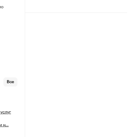
по
Все
услуг
и н…