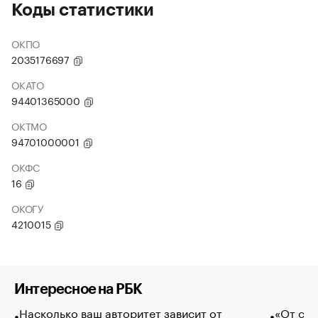
Коды статистики
ОКПО
2035176697
ОКАТО
94401365000
ОКТМО
94701000001
ОКФС
16
ОКОГУ
4210015
Интересное на РБК
Насколько ваш авторитет зависит от
«От спо