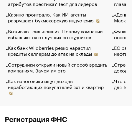
атрибутов престижа? Тест для лидеров
глава к
Казино проиграло. Как ИИ-агенты
«Деньги
разрушают букмекерскую индустрию
Маск в 
Выживают сильнейших. Почему компании
Функции
избавляются от лучших сотрудников
основ э
Как банк Wildberries резко нарастил
ЕС раз
кредиты селлерам до атак на склады
нефти —
Сотрудники открыли новый способ вредить
Стресс 
компаниям. Зачем им это
доходов
Как налоговики ищут доходы
Что обв
неработающих покупателей яхт и квартир
для Tel
Регистрация ФНС