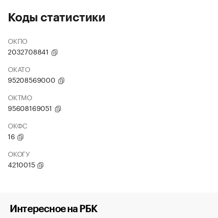
Коды статистики
ОКПО
2032708841
ОКАТО
95208569000
ОКТМО
95608169051
ОКФС
16
ОКОГУ
4210015
Интересное на РБК