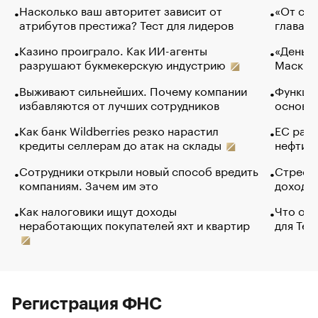
Насколько ваш авторитет зависит от
«От спо
атрибутов престижа? Тест для лидеров
глава к
Казино проиграло. Как ИИ-агенты
«Деньги
разрушают букмекерскую индустрию
Маск в 
Выживают сильнейших. Почему компании
Функции
избавляются от лучших сотрудников
основ э
Как банк Wildberries резко нарастил
ЕС раз
кредиты селлерам до атак на склады
нефти —
Сотрудники открыли новый способ вредить
Стресс 
компаниям. Зачем им это
доходов
Как налоговики ищут доходы
Что обв
неработающих покупателей яхт и квартир
для Tel
Регистрация ФНС