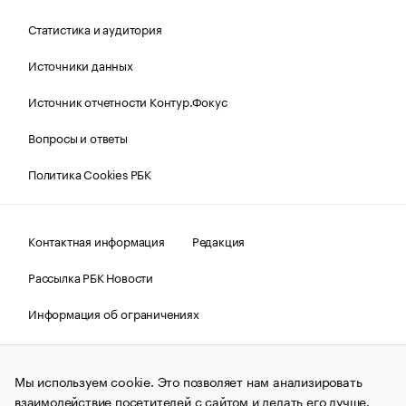
Статистика и аудитория
Источники данных
Источник отчетности Контур.Фокус
Вопросы и ответы
Политика Cookies РБК
Контактная информация
Редакция
Рассылка РБК Новости
Информация об ограничениях
Правовая информация
О соблюдении авторских прав
Мы используем cookie. Это позволяет нам анализировать
© АО «РОСБИЗНЕСКОНСАЛТИНГ»,
1995–2026.
Сообщения
и материалы информационного агентства «РБК»
взаимодействие посетителей с сайтом и делать его лучше.