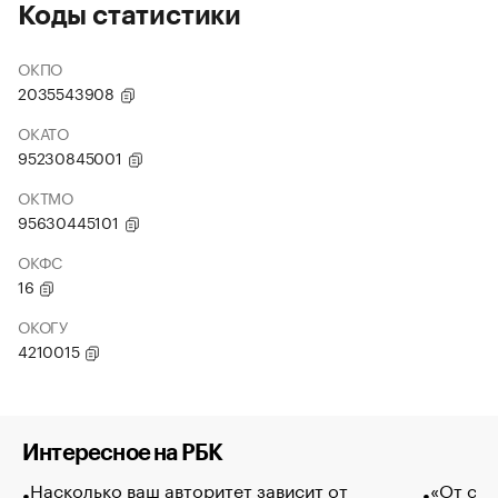
Коды статистики
ОКПО
2035543908
ОКАТО
95230845001
ОКТМО
95630445101
ОКФС
16
ОКОГУ
4210015
Интересное на РБК
Насколько ваш авторитет зависит от
«От спо