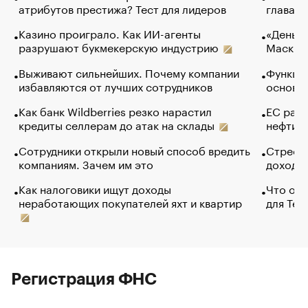
атрибутов престижа? Тест для лидеров
глава к
Казино проиграло. Как ИИ-агенты
«Деньги
разрушают букмекерскую индустрию
Маск в 
Выживают сильнейших. Почему компании
Функции
избавляются от лучших сотрудников
основ э
Как банк Wildberries резко нарастил
ЕС раз
кредиты селлерам до атак на склады
нефти —
Сотрудники открыли новый способ вредить
Стресс 
компаниям. Зачем им это
доходов
Как налоговики ищут доходы
Что обв
неработающих покупателей яхт и квартир
для Tel
Регистрация ФНС