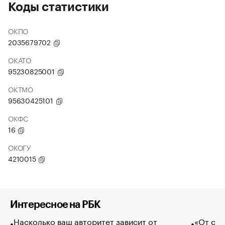
Коды статистики
ОКПО
2035679702
ОКАТО
95230825001
ОКТМО
95630425101
ОКФС
16
ОКОГУ
4210015
Интересное на РБК
Насколько ваш авторитет зависит от
«От спо