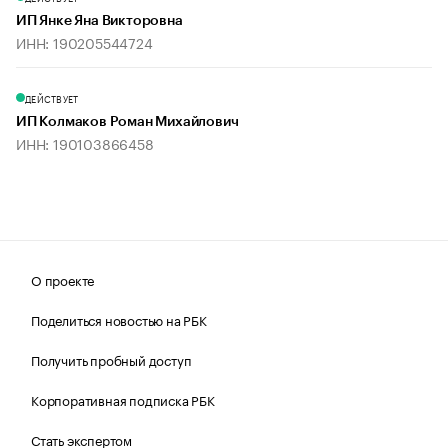
ИП Янке Яна Викторовна
ИНН: 190205544724
ДЕЙСТВУЕТ
ИП Колмаков Роман Михайлович
ИНН: 190103866458
О проекте
Поделиться новостью на РБК
Получить пробный доступ
Корпоративная подписка РБК
Стать экспертом