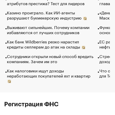
атрибутов престижа? Тест для лидеров
глава к
Казино проиграло. Как ИИ-агенты
«Деньги
разрушают букмекерскую индустрию
Маск в 
Выживают сильнейших. Почему компании
Функции
избавляются от лучших сотрудников
основ э
Как банк Wildberries резко нарастил
ЕС раз
кредиты селлерам до атак на склады
нефти —
Сотрудники открыли новый способ вредить
Стресс 
компаниям. Зачем им это
доходов
Как налоговики ищут доходы
Что обв
неработающих покупателей яхт и квартир
для Tel
Регистрация ФНС