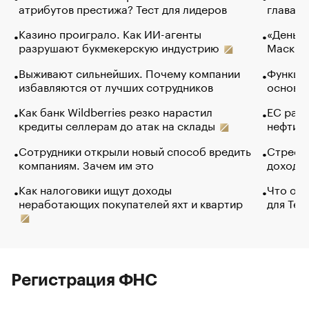
атрибутов престижа? Тест для лидеров
глава к
Казино проиграло. Как ИИ-агенты
«Деньги
разрушают букмекерскую индустрию
Маск в 
Выживают сильнейших. Почему компании
Функции
избавляются от лучших сотрудников
основ э
Как банк Wildberries резко нарастил
ЕС раз
кредиты селлерам до атак на склады
нефти —
Сотрудники открыли новый способ вредить
Стресс 
компаниям. Зачем им это
доходов
Как налоговики ищут доходы
Что обв
неработающих покупателей яхт и квартир
для Tel
Регистрация ФНС