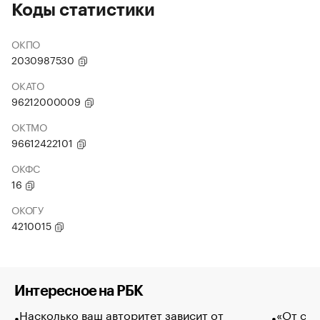
Коды статистики
ОКПО
2030987530
ОКАТО
96212000009
ОКТМО
96612422101
ОКФС
16
ОКОГУ
4210015
Интересное на РБК
Насколько ваш авторитет зависит от
«От спо