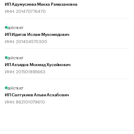
ИП Адумусиева Макка Рамазановна
ИНН: 201470776470
ДЕЙСТВУЕТ
ИП Идигов Ислам Мухомедович
ИНН: 201404570300
ДЕЙСТВУЕТ
ИП Ахъядов Мохмад Хусейнович
ИНН: 201501895663
ДЕЙСТВУЕТ
ИП Салтукиев Альви Асхабович
ИНН: 862101079610