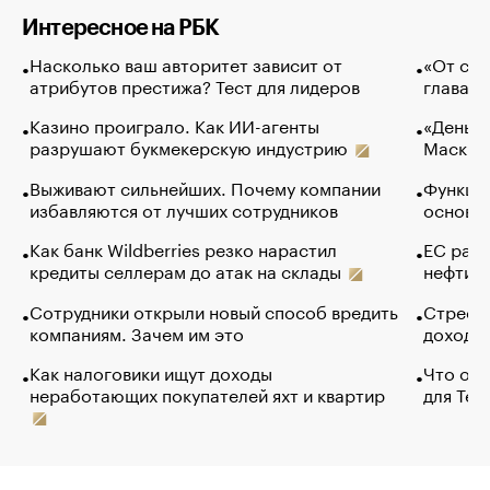
Интересное на РБК
Насколько ваш авторитет зависит от
«От спо
атрибутов престижа? Тест для лидеров
глава к
Казино проиграло. Как ИИ-агенты
«Деньги
разрушают букмекерскую индустрию
Маск в 
Выживают сильнейших. Почему компании
Функции
избавляются от лучших сотрудников
основ э
Как банк Wildberries резко нарастил
ЕС раз
кредиты селлерам до атак на склады
нефти —
Сотрудники открыли новый способ вредить
Стресс 
компаниям. Зачем им это
доходов
Как налоговики ищут доходы
Что обв
неработающих покупателей яхт и квартир
для Tel