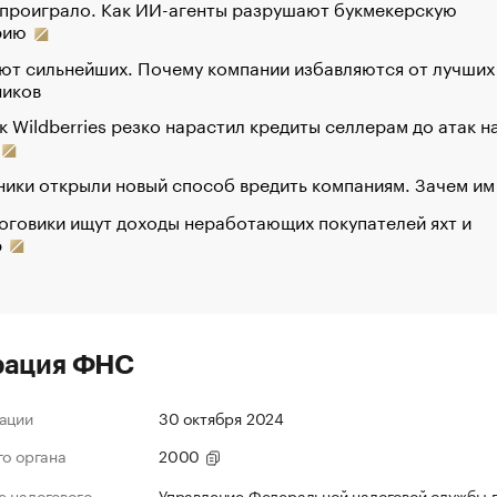
 проиграло. Как ИИ-агенты разрушают букмекерскую
рию
ют сильнейших. Почему компании избавляются от лучших
ников
к Wildberries резко нарастил кредиты селлерам до атак н
ики открыли новый способ вредить компаниям. Зачем им
оговики ищут доходы неработающих покупателей яхт и
р
рация ФНС
ации
30 октября 2024
го органа
2000
 налогового
Управление Федеральной налоговой службы 