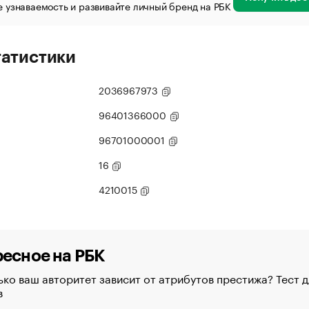
 узнаваемость и развивайте личный бренд на РБК
татистики
2036967973
96401366000
96701000001
16
4210015
есное на РБК
ко ваш авторитет зависит от атрибутов престижа? Тест д
в