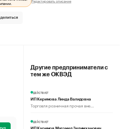
Редактировать описание
мпании.
делиться
Другие предприниматели с
тем же ОКВЭД
ДЕЙСТВУЕТ
ИП Керимова Линда Валидовна
Торговля розничная прочая вне...
ДЕЙСТВУЕТ
туп
ИП Каримов Магомед Зелимханович