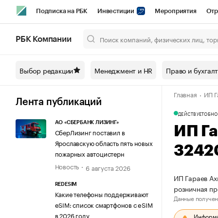
Подписка на РБК
Инвестиции
Мероприятия
Отр
Спорт
Школа управления РБК
РБК Образование
РБ
РБК Компании
Город
Стиль
Крипто
РБК Бизнес-среда
Дискусси
Выбор редакции
Менеджмент и HR
Право и бухгал
Спецпроекты СПб
Конференции СПб
Спецпроекты
Главная
ИП Г
Технологии и медиа
Финансы
Рынок наличной валют
Лента публикаций
ДЕЙСТВУЕТ
ОБНО
АО «СБЕРБАНК ЛИЗИНГ»
ИП Г
СберЛизинг поставил в
Ярославскую область пять новых
3242
пожарных автоцистерн
Новость
6 августа 2026
ИП Гараев Ах
REDESIM
розничная пр
Какие телефоны поддерживают
Данные получен
eSIM: список смартфонов с eSIM
в 2026 году
Информац