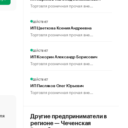
Торговля розничная прочая вне...
ДЕЙСТВУЕТ
ИП Цветкова Ксения Андреевна
Торговля розничная прочая вне...
ДЕЙСТВУЕТ
ИП Кокорин Александр Борисович
Торговля розничная прочая вне...
ДЕЙСТВУЕТ
ИП Писляков Олег Юрьевич
Торговля розничная прочая вне...
ля
«От спорта тело стареет иначе». Как живет глава ко
Другие предприниматели в
создавшей GTA
регионе — Чеченская