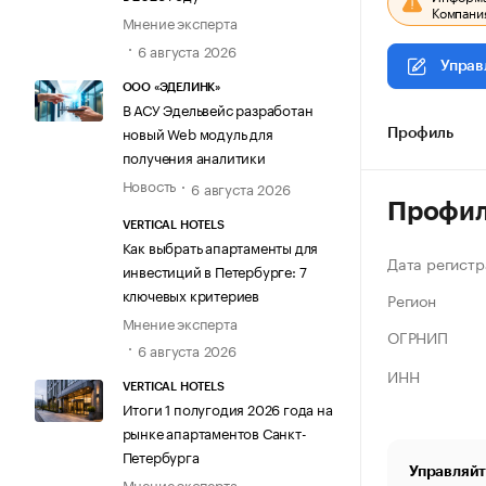
Компания
Мнение эксперта
6 августа 2026
Управ
ООО «ЭДЕЛИНК»
В АСУ Эдельвейс разработан
новый Web модуль для
Профиль
получения аналитики
Новость
6 августа 2026
Профи
VERTICAL HOTELS
Как выбрать апартаменты для
Дата регистр
инвестиций в Петербурге: 7
ключевых критериев
Регион
Мнение эксперта
ОГРНИП
6 августа 2026
ИНН
VERTICAL HOTELS
Итоги 1 полугодия 2026 года на
рынке апартаментов Санкт-
Петербурга
Управляйт
Мнение эксперта