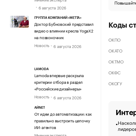
Повышайте
6 августа 2026
ГРУППА КОМПАНИЙ «МЕТТА»
Доктор Бубновский представил
Коды с
видео о влиянии кресла YogaX2
на позвоночник
ОКПО
Новость
6 августа 2026
ОКАТО
ОКТМО
LAMODA
ОКФС
Lamoda впервые раскрыла
критерии отбора в раздел
ОКОГУ
«Российские дизайнеры»
Новость
6 августа 2026
АЙNET
Интер
От идеи до автоматизации: как
правильно выстроить цепочку
Насколь
ИИ-агентов
лидеро
Мнение эксперта