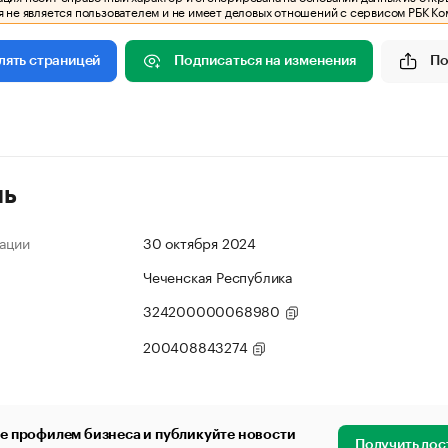
 не является пользователем и не имеет деловых отношений с сервисом РБК Ко
Подписаться на изменения
По
лять страницей
ль
ации
30 октября 2024
Чеченская Республика
324200000068980
200408843274
е профилем бизнеса и публикуйте новости
Получить дос