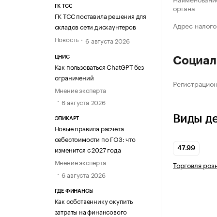
органа
ГК ТСС
ГК ТСС поставила решения для
Адрес налого
складов сети дискаунтеров
Новость
6 августа 2026
ЦНИС
Социал
Как пользоваться ChatGPT без
ограничений
Регистрацио
Мнение эксперта
6 августа 2026
Виды д
ЭПИКАРТ
Новые правила расчета
себестоимости по ГОЗ: что
изменится с 2027 года
47.99
Мнение эксперта
Торговля роз
6 августа 2026
ГДЕ ФИНАНСЫ
Как собственнику окупить
затраты на финансового