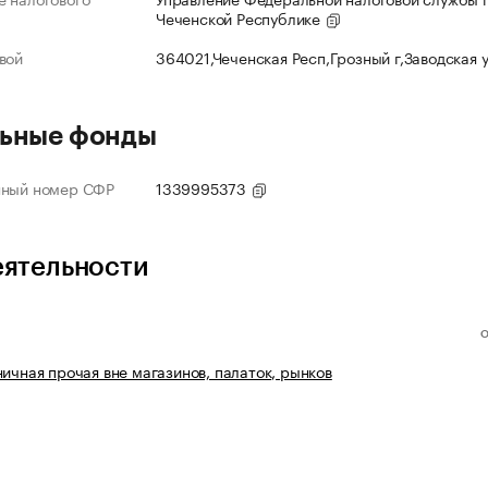
Чеченской Республике
вой
364021,Чеченская Респ,Грозный г,Заводская 
ьные фонды
нный номер СФР
1339995373
еятельности
ничная прочая вне магазинов, палаток, рынков