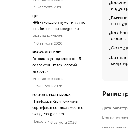
Казино
6 августа 2026
индуст
Выжива
ЦКР
HRBP: когда он нужен и как не
сотруд
ошибиться при внедрении
Как бан
Мнение эксперта
склады
6 августа 2026
Сотрудн
PINOVA MECHANIC
Как нал
Готовая еда под ключ: топ-5
кварти
современных технологий
упаковки
Мнение эксперта
6 августа 2026
Регист
POSTGRES PROFESSIONAL
Платформа Кауч получила
сертификат совместимости с
Дата регистр
СУБД Postgres Pro
Код налогово
Новость
6 августа 2026
Наименование