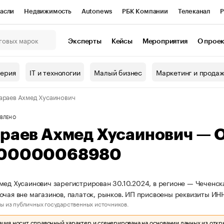
асли
Недвижимость
Autonews
РБК Компании
Телеканал
Р
К Курсы
РБК Life
Тренды
Визионеры
Национальные проекты
Эксперты
Кейсы
Мероприятия
О прое
онный клуб
Исследования
Кредитные рейтинги
Франшизы
Г
терия
IT и технологии
Малый бизнес
Маркетинг и прода
Проверка контрагентов
Политика
Экономика
Бизнес
араев Ахмед Хусаинович
ы
ВЛЕНО
араев Ахмед Хусаинович — 
00000068980
мед Хусаинович зарегистрирован 30.10.2024, в регионе — Чеченска
очая вне магазинов, палаток, рынков. ИП присвоены реквизиты
ы из публичных государственных источников.
ия носит справочный характер и сгенерирована на основании данных из откр