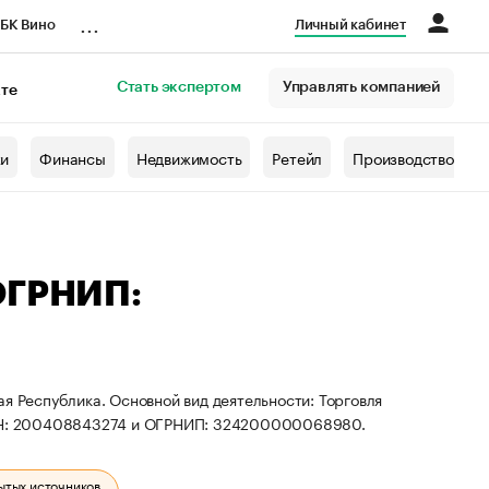
...
БК Вино
Личный кабинет
Стать экспертом
Управлять компанией
кте
азета
жи
Финансы
Недвижимость
Ретейл
Производство
ОГРНИП:
я Республика. Основной вид деятельности: Торговля
 ИНН: 200408843274 и ОГРНИП: 324200000068980.
ытых источников.